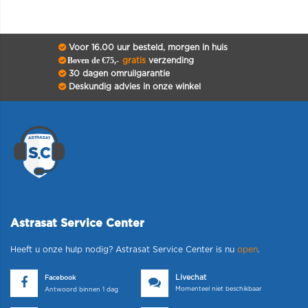
Voor 16.00 uur besteld, morgen in huis
Boven de €75,-
gratis
verzending
30 dagen omruilgarantie
Deskundig advies in onze winkel
Astrasat Service Center
Heeft u onze hulp nodig? Astrasat Service Center is nu
open
.
Livechat
Facebook
Momenteel niet beschikbaar
Antwoord binnen 1 dag