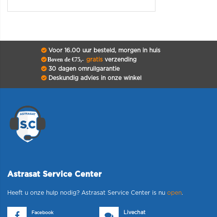
Voor 16.00 uur besteld, morgen in huis
Boven de €75,-
gratis
verzending
30 dagen omruilgarantie
Deskundig advies in onze winkel
Astrasat Service Center
Heeft u onze hulp nodig? Astrasat Service Center is nu
open
.
Livechat
Facebook