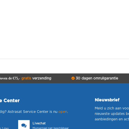
oven de €75,-
gratis
verzending
30 dagen omruilgarantie
Nieuwsbrief
ce Center
Meld u zich aan voo
dig? Astrasat Service Center is nu
open
.
nieuwste updates b
aanbiedingen en act
Livechat
Momenteel niet beschikbaar
 1 dag