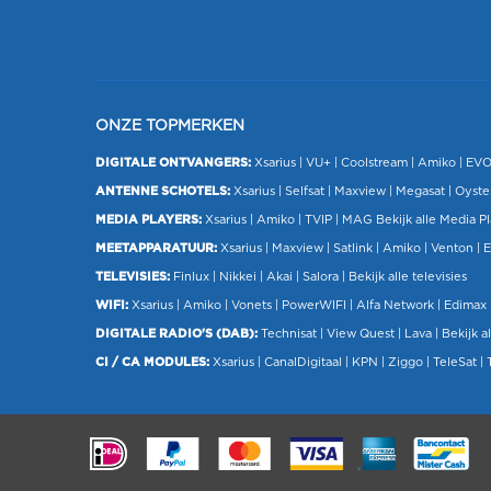
ONZE TOPMERKEN
DIGITALE ONTVANGERS:
Xsarius
|
VU+
| Coolstream |
Amiko
|
EV
ANTENNE SCHOTELS:
Xsarius
|
Selfsat
|
Maxview
|
Megasat
| Oyste
MEDIA PLAYERS:
Xsarius
|
Amiko
|
TVIP
|
MAG
Bekijk alle Media P
MEETAPPARATUUR:
Xsarius
|
Maxview
|
Satlink
|
Amiko
|
Venton
|
E
TELEVISIES:
Finlux
| Nikkei |
Akai
|
Salora
|
Bekijk alle televisies
WIFI:
Xsarius
|
Amiko
|
Vonets
|
PowerWIFI
|
Alfa Network
|
Edimax
DIGITALE RADIO'S (DAB):
Technisat
|
View Quest
|
Lava
|
Bekijk al
CI / CA MODULES:
Xsarius
|
CanalDigitaal
|
KPN
|
Ziggo
|
TeleSat
|
.