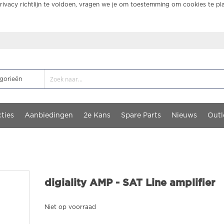
ivacy richtlijn te voldoen, vragen we je om toestemming om cookies te pl
ties
Aanbiedingen
2e Kans
Spare Parts
Nieuws
Outl
digiality AMP - SAT Line amplifier
Niet op voorraad