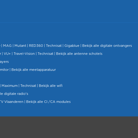
O
|
MAG
|
Mutant
| RED360 |
Technisat
|
Gigablue
|
Bekijk alle digitale ontvangers
r |
VU+
|
Travel-Vision
|
Technisat
|
Bekijk alle antenne schotels
layers
mitor
|
Bekijk alle meetapparatuur
| Maximum |
Technisat
|
Bekijk alle wifi
le digitale radio's
TV Vlaanderen
|
Bekijk alle CI /CA modules