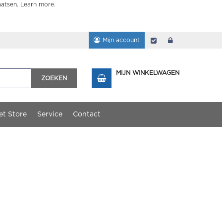
aatsen.
Learn more
.
Mijn account
Afrekenen
login
MIJN WINKELWAGEN
ZOEKEN
et Store
Service
Contact