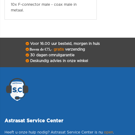
10x F-connector male - coax male in
metaal.
Voor 16.00 uur besteld, morgen in huis
Boven de €75,-
gratis
verzending
30 dagen omruilgarantie
Deskundig advies in onze winkel
Astrasat Service Center
Heeft u onze hulp nodig? Astrasat Service Center is nu
open
.