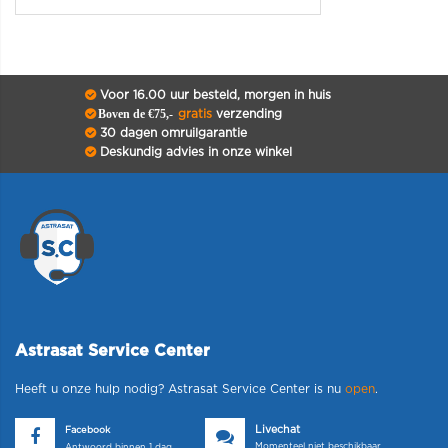
Voor 16.00 uur besteld, morgen in huis
Boven de €75,-
gratis
verzending
30 dagen omruilgarantie
Deskundig advies in onze winkel
Astrasat Service Center
Heeft u onze hulp nodig? Astrasat Service Center is nu
open
.
Livechat
Facebook
Momenteel niet beschikbaar
Antwoord binnen 1 dag