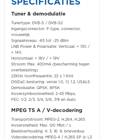
SPECIFICATIES
Tuner & demodulatie
Tunertype: DVB-S / DVB-S2
Ingangsconnector: F-type, connector,
vrouwelijk
Signaalniveau: -65 tot -25 dBm
LNB Power & Polarisatie: Verticaal: + 13V /
+ 14V,
Horizontaal: + 18V / + 19V
Stroom: Max. 400mA (bescherming tegen
overbelasting)
22KHz toonfrequentie: 22 ± 1 KHz
DiSEqC-besturing: versie 1.0, 1.1, 1.2, USALS
Demodulatie: QPSK, 8PSK
Invoersymboolsnelheid: 2-45 Mbps,
FEC: 1/2, 2/3, 3/4, 5/6, 7/8 en Auto
MPEG TS A / V-decodering
Transportstroom: MPEG-2, H.264, H.265
Invoersnelheid: Max. 120 Mbit / s
Beeldverhouding: 4: 3, 16: 9, brievenbus
Videodecodering: MPEG-4 / H.265 SP @ L3