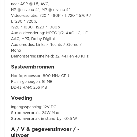
naar ASP @ L5, AVC,
HP @ niveau 4.1, MP @ niveau 4.1
Videoresolutie: 720 * 480P / I, 720 * 576P /
I, 1280 * 720p,
1920 * 1080i, 1920 * 1080p
Audio-decodering: MPEG-1/2, AAC-LC, HE-
AAC, MP3, Dolby Digital
Audiomodus: Links / Rechts / Stereo /
Mono
Bemonsteringssnelheid: 32, 44,1 en 48 KHz
Systeembronnen
Hoofdprocessor: 800 MHz CPU
Flash-geheugen: 16 MB
DDR3 RAM: 256 MB
Voeding
Ingangsspanning: 12V DC
Stroomverbruik: 24W Max
Stroomverbruik in stand-by: <0,5 W
A / V & gegevensinvoer / -
uitvoer