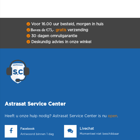
Voor 16.00 uur besteld, morgen in huis
Boven de €75,-
gratis
verzending
30 dagen omruilgarantie
Deskundig advies in onze winkel
Astrasat Service Center
Heeft u onze hulp nodig? Astrasat Service Center is nu
open
.
Livechat
Facebook
Momenteel niet beschikbaar
Antwoord binnen 1 dag