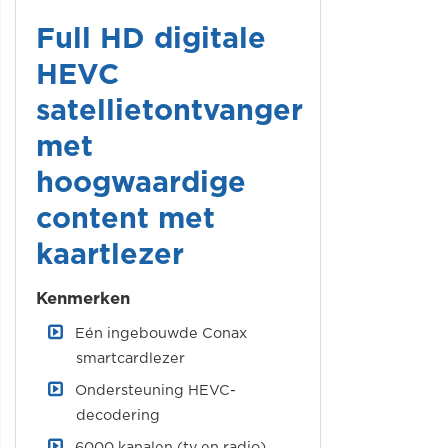
Full HD digitale
HEVC
satellietontvanger
met
hoogwaardige
content met
kaartlezer
Kenmerken
Eén ingebouwde Conax
smartcardlezer
Ondersteuning HEVC-
decodering
6000 kanalen (tv en radio)