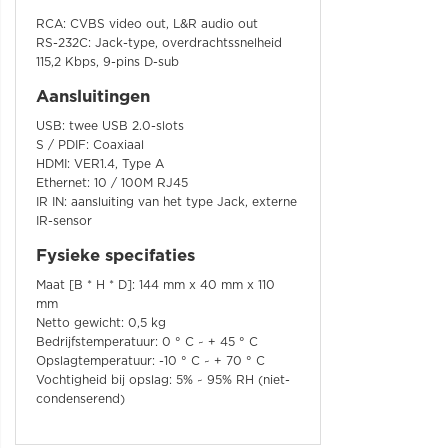
RCA: CVBS video out, L&R audio out
RS-232C: Jack-type, overdrachtssnelheid
115,2 Kbps, 9-pins D-sub
Aansluitingen
USB: twee USB 2.0-slots
S / PDIF: Coaxiaal
HDMI: VER1.4, Type A
Ethernet: 10 / 100M RJ45
IR IN: aansluiting van het type Jack, externe
IR-sensor
Fysieke specifaties
Maat [B * H * D]: 144 mm x 40 mm x 110
mm
Netto gewicht: 0,5 kg
Bedrijfstemperatuur: 0 ° C ~ + 45 ° C
Opslagtemperatuur: -10 ° C ~ + 70 ° C
Vochtigheid bij opslag: 5% ~ 95% RH (niet-
condenserend)