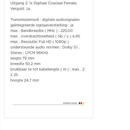
Uitgang 2: 1x Digitaal Coaxiaal Female,
Verguld: Ja.
Transmissiemodi : digitale audiosignalen
geïntegreerde signaalversterking : ja
max . Bandbreedte ( MHz ) : 225,00
max . overdrachtsnelheid ( Gb / s ) 4,95
max . Resolutie: Full HD ( 1080p )
ondersteunde audio normen : Dolby 5.1 ,
Stereo ; LPCM 96KHz
lengte 79 mm
breedte 50,2 mm
bruikbaar te tot kabellengte ( m ) : max . 2
x 25
hoogte 24,7 mm