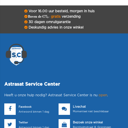
Voor 16.00 uur besteld, morgen in huis
Boven de €75,-
gratis
verzending
30 dagen omruilgarantie
Deskundig advies in onze winkel
Astrasat Service Center
Heeft u onze hulp nodig? Astrasat Service Center is nu
open
.
Livechat
Facebook
Momenteel niet beschikbaar
Antwoord binnen 1 dag
Bezoek onze winkel
Twitter
Bornholmstraat 8, Groningen
Antwoord binnen 1 dag