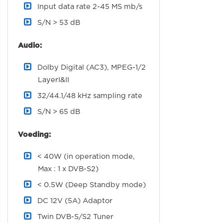
Input data rate 2-45 MS mb/s
S/N > 53 dB
Audio:
Dolby Digital (AC3), MPEG-1/2
LayerI&II
32/44.1/48 kHz sampling rate
S/N > 65 dB
Voeding:
< 40W (in operation mode,
Max : 1 x DVB-S2)
< 0.5W (Deep Standby mode)
DC 12V (5A) Adaptor
Twin DVB-S/S2 Tuner