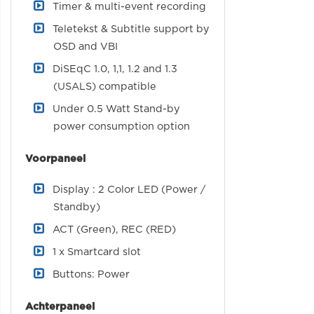
Timer & multi-event recording
Teletekst & Subtitle support by
OSD and VBI
DiSEqC 1.0, 1,1, 1.2 and 1.3
(USALS) compatible
Under 0.5 Watt Stand-by
power consumption option
Voorpaneel
Display : 2 Color LED (Power /
Standby)
ACT (Green), REC (RED)
1 x Smartcard slot
Buttons: Power
Achterpaneel