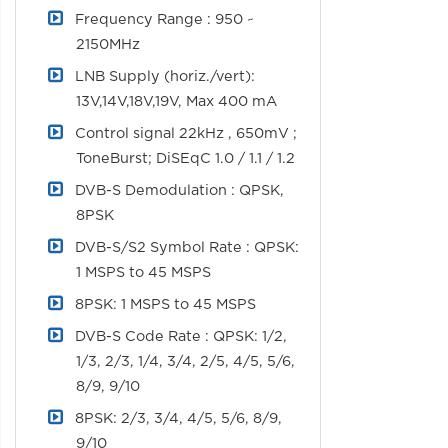
Frequency Range : 950 ~
2150MHz
LNB Supply (horiz./vert):
13V,14V,18V,19V, Max 400 mA
Control signal 22kHz , 650mV ;
ToneBurst; DiSEqC 1.0 / 1.1 / 1.2
DVB-S Demodulation : QPSK,
8PSK
DVB-S/S2 Symbol Rate : QPSK:
1 MSPS to 45 MSPS
8PSK: 1 MSPS to 45 MSPS
DVB-S Code Rate : QPSK: 1/2,
1/3, 2/3, 1/4, 3/4, 2/5, 4/5, 5/6,
8/9, 9/10
8PSK: 2/3, 3/4, 4/5, 5/6, 8/9,
9/10