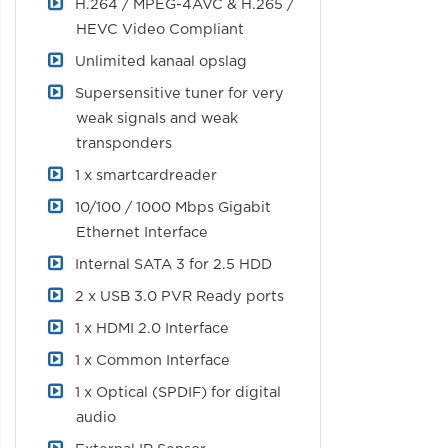
H.264 / MPEG-4AVC & H.265 /
HEVC Video Compliant
Unlimited kanaal opslag
Supersensitive tuner for very
weak signals and weak
transponders
1 x smartcardreader
10/100 / 1000 Mbps Gigabit
Ethernet Interface
Internal SATA 3 for 2.5 HDD
2 x USB 3.0 PVR Ready ports
1 x HDMI 2.0 Interface
1 x Common Interface
1 x Optical (SPDIF) for digital
audio