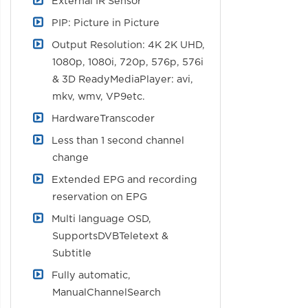
External IR Sensor
PIP: Picture in Picture
Output Resolution: 4K 2K UHD,
1080p, 1080i, 720p, 576p, 576i
& 3D ReadyMediaPlayer: avi,
mkv, wmv, VP9etc.
HardwareTranscoder
Less than 1 second channel
change
Extended EPG and recording
reservation on EPG
Multi language OSD,
SupportsDVBTeletext &
Subtitle
Fully automatic,
ManualChannelSearch