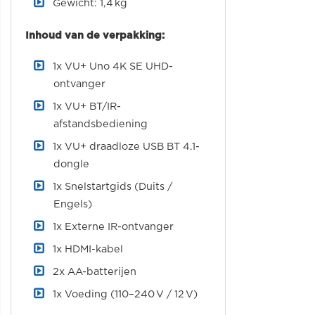
Gewicht: 1,4 kg
Inhoud van de verpakking:
1x VU+ Uno 4K SE UHD-
ontvanger
1x VU+ BT/IR-
afstandsbediening
1x VU+ draadloze USB BT 4.1-
dongle
1x Snelstartgids (Duits /
Engels)
1x Externe IR-ontvanger
1x HDMI-kabel
2x AA-batterijen
1x Voeding (110–240 V / 12 V)