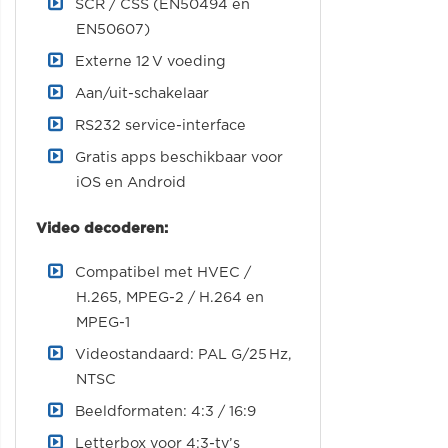
SCR / CSS (EN50494 en
EN50607)
Externe 12 V voeding
Aan/uit-schakelaar
RS232 service-interface
Gratis apps beschikbaar voor
iOS en Android
Video decoderen:
Compatibel met HVEC /
H.265, MPEG-2 / H.264 en
MPEG-1
Videostandaard: PAL G/25 Hz,
NTSC
Beeldformaten: 4:3 / 16:9
Letterbox voor 4:3-tv’s