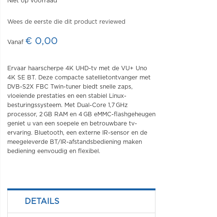
Niet op voorraad
Wees de eerste die dit product reviewed
€ 0,00
Ervaar haarscherpe 4K UHD-tv met de VU+ Uno
4K SE BT. Deze compacte satellietontvanger met
DVB-S2X FBC Twin-tuner biedt snelle zaps,
vloeiende prestaties en een stabiel Linux-
besturingssysteem. Met Dual-Core 1,7 GHz
processor, 2 GB RAM en 4 GB eMMC-flashgeheugen
geniet u van een soepele en betrouwbare tv-
ervaring. Bluetooth, een externe IR-sensor en de
meegeleverde BT/IR-afstandsbediening maken
bediening eenvoudig en flexibel.
DETAILS