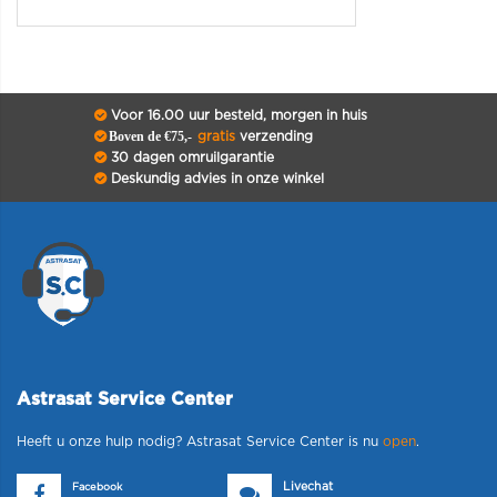
Voor 16.00 uur besteld, morgen in huis
Boven de €75,-
gratis
verzending
30 dagen omruilgarantie
Deskundig advies in onze winkel
Astrasat Service Center
Heeft u onze hulp nodig? Astrasat Service Center is nu
open
.
Livechat
Facebook