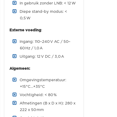
In gebruik zonder LNB: < 12 W
Diepe stand-by modus: <
0,5 W
Externe
voeding
:
Ingang: 110–240 V AC / 50–
60 Hz / 1,0 A
Uitgang: 12 V DC / 3,0 A
Algemeen:
Omgevingstemperatuur:
+15°C…+35°C
Vochtigheid: < 80 %
Afmetingen (B x D x H): 280 x
222 x 50 mm