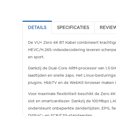
DETAILS
SPECIFICATIES
REVIE
De VU+ Zero 4K BT Kabel combineert krachtig
HEVC/H.265-videodecodering leveren scherpe, v
en sport.
Dankzij de Dual-Core ARM-processor van 1,5 G
laadtijden en snelle zaps. Het Linux-besturing
plugins. HbbTV en de WebKit-browser maken in
Voor maximale flexibiliteit beschikt de Zero 4
slot en smartcardlezer. Dankzij de 100 Mbps LA
ondersteunt onbeperkte zenderlijsten, EPG, fa
DiSEqC- en SCR/CSS-standaarden.