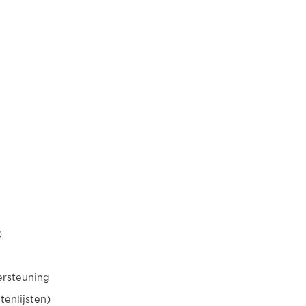
)
ersteuning
tenlijsten)