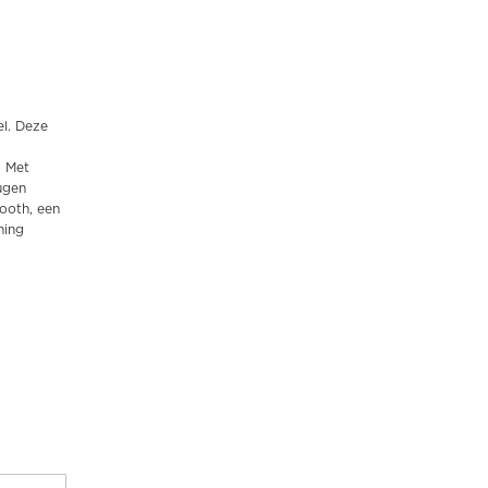
l. Deze
,
. Met
ugen
tooth, een
ning