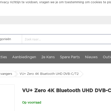
ivacy richtlijn te voldoen, vragen we je om toestemming om cookies te pl
ties
Aanbiedingen
2e Kans
Spare Parts
Nieuws
Outl
tvangers
VU+ Zero 4K Bluetooth UHD DVB-C/T2
VU+ Zero 4K Bluetooth UHD DVB-
Op voorraad