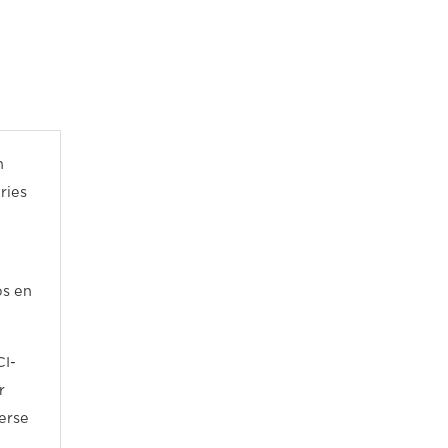
n
ries
ps en
CI-
r
erse