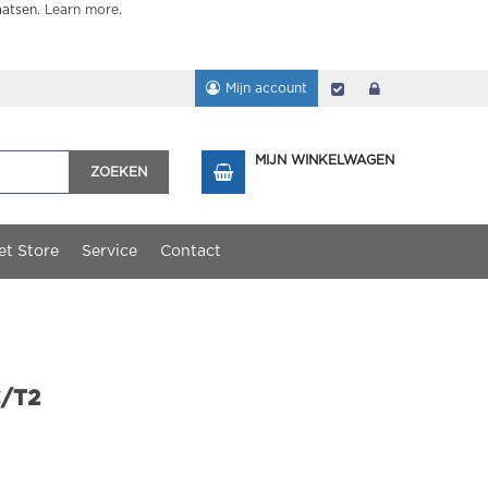
aatsen.
Learn more
.
Mijn account
Afrekenen
login
MIJN WINKELWAGEN
ZOEKEN
et Store
Service
Contact
C/T2