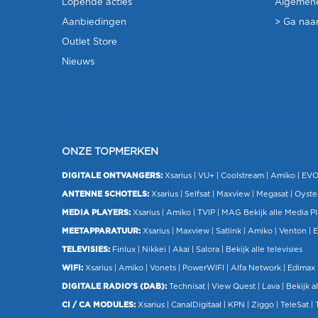
Lopende acties
Algemen
Aanbiedingen
> Ga naar
Outlet Store
Nieuws
ONZE TOPMERKEN
DIGITALE ONTVANGERS:
Xsarius
|
VU+
| Coolstream |
Amiko
|
EV
ANTENNE SCHOTELS:
Xsarius
|
Selfsat
|
Maxview
|
Megasat
| Oyste
MEDIA PLAYERS:
Xsarius
|
Amiko
|
TVIP
|
MAG
Bekijk alle Media P
MEETAPPARATUUR:
Xsarius
|
Maxview
|
Satlink
|
Amiko
|
Venton
|
E
TELEVISIES:
Finlux
| Nikkei |
Akai
|
Salora
|
Bekijk alle televisies
WIFI:
Xsarius
|
Amiko
|
Vonets
|
PowerWIFI
|
Alfa Network
|
Edimax
DIGITALE RADIO'S (DAB):
Technisat
|
View Quest
|
Lava
|
Bekijk al
CI / CA MODULES:
Xsarius
|
CanalDigitaal
|
KPN
|
Ziggo
|
TeleSat
|