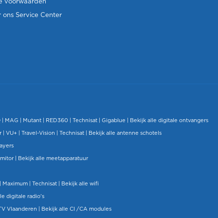
e voorwaarden
 ons Service Center
O
|
MAG
|
Mutant
| RED360 |
Technisat
|
Gigablue
|
Bekijk alle digitale ontvangers
r |
VU+
|
Travel-Vision
|
Technisat
|
Bekijk alle antenne schotels
layers
mitor
|
Bekijk alle meetapparatuur
| Maximum |
Technisat
|
Bekijk alle wifi
le digitale radio's
TV Vlaanderen
|
Bekijk alle CI /CA modules