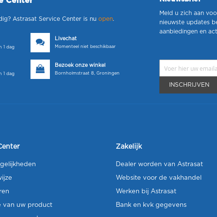
ce Center
Meld u zich aan voo
dig? Astrasat Service Center is nu
open
.
nieuwste updates b
aanbiedingen en act
Livechat
Momenteel niet beschikbaar
 1 dag
Bezoek onze winkel
Bornholmstraat 8, Groningen
 1 dag
INSCHRIJVEN
Center
Zakelijk
gelijkheden
Dealer worden van Astrasat
ijze
Website voor de vakhandel
ren
Werken bij Astrasat
e van uw product
Bank en kvk gegevens