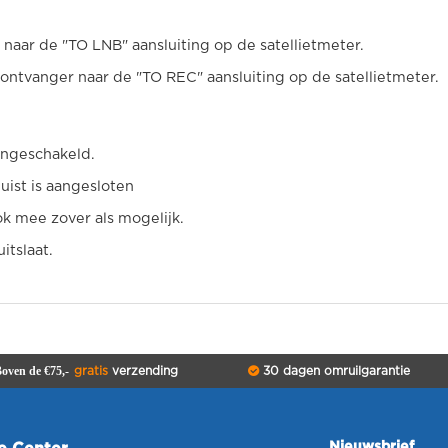
aar de "TO LNB" aansluiting op de satellietmeter.
 ontvanger naar de "TO REC" aansluiting op de satellietmeter.
 ingeschakeld.
uist is aangesloten
ok mee zover als mogelijk.
itslaat.
oven de €75,-
gratis
verzending
30 dagen omruilgarantie
Nieuwsbrief