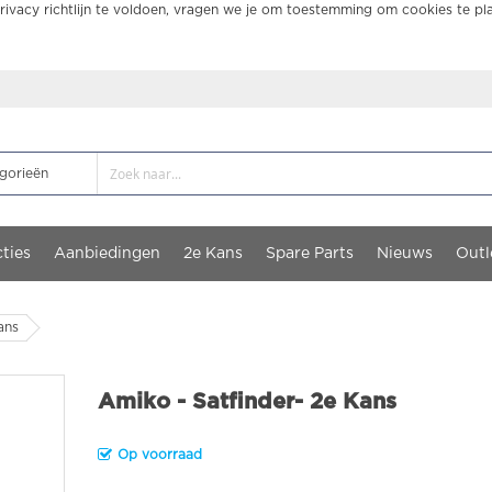
ivacy richtlijn te voldoen, vragen we je om toestemming om cookies te pl
ties
Aanbiedingen
2e Kans
Spare Parts
Nieuws
Outl
ans
Amiko - Satfinder- 2e Kans
Op voorraad