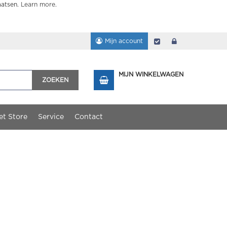
aatsen.
Learn more
.
Mijn account
Afrekenen
login
MIJN WINKELWAGEN
ZOEKEN
et Store
Service
Contact