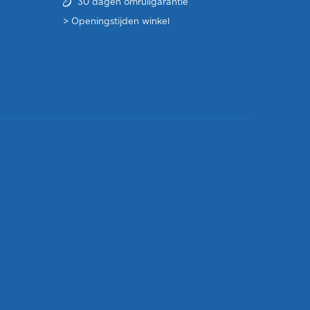
30 dagen omruilgarantie
>
Openingstijden winkel