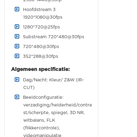
Hoofdstream 3
1920*1080@30fps
1280*720@25fps
Substream 720*480@30fps
720*480@30fps
352*288@30fps
Algemeen specificatie:
Dag/Nacht: Kleur/ Z&W (IR-
CUT)
Beeldconfiguratie:
verzadiging/helderheid/contra
st/scherpte, spiegel, 3D NR,
witbalans, FLK
(flikkercontrole),
videomanipulatie