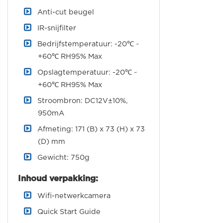
Anti-cut beugel
IR-snijfilter
Bedrijfstemperatuur: -20℃ ~
+60℃ RH95% Max
Opslagtemperatuur: -20℃ ~
+60℃ RH95% Max
Stroombron: DC12V±10%,
950mA
Afmeting: 171 (B) x 73 (H) x 73
(D) mm
Gewicht: 750g
Inhoud verpakking:
Wifi-netwerkcamera
Quick Start Guide