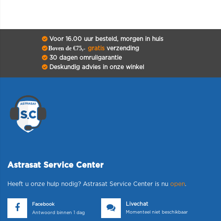
Voor 16.00 uur besteld, morgen in huis
Boven de €75,-
gratis
verzending
30 dagen omruilgarantie
Deskundig advies in onze winkel
Astrasat Service Center
Heeft u onze hulp nodig? Astrasat Service Center is nu
open
.
Livechat
Facebook
Momenteel niet beschikbaar
Antwoord binnen 1 dag