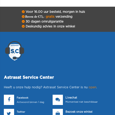
Voor 16.00 uur besteld, morgen in huis
Boven de €75,-
gratis
verzending
30 dagen omruilgarantie
Deskundig advies in onze winkel
Astrasat Service Center
Heeft u onze hulp nodig? Astrasat Service Center is nu
open
.
Livechat
Facebook
Momenteel niet beschikbaar
Antwoord binnen 1 dag
Bezoek onze winkel
Twitter