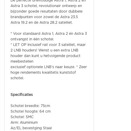
De perfecte drievoudige Astra 1, Astra 2 en
Astra 3 schotel, revolutionair ontwerp en
bijzonder goede resultaten door dubbele
brandpunten voor zowel de Astra 23.5
Astra 19.2 en de Astra 28.2 satelliet.
* Voor standaard Astra 1, Astra 2 én Astra 3
ontvangst in één schotel.
* LET OP Inclusief rail voor 3 satelliet, maar
2 LNB houders! Wenst u een extra LNB
houder dan kunt u hetvolgende product
meebestellen
exclusief optionele LNB's naar keuze. * Zeer
hoge rendements kwalitetis kunststof
schotel.
Specificaties
Schotel breedte: 75cm
Schotel hoogte: 64 cm
Schotel: SMC
Arm: Aluminium
Az/EL bevestging Staal