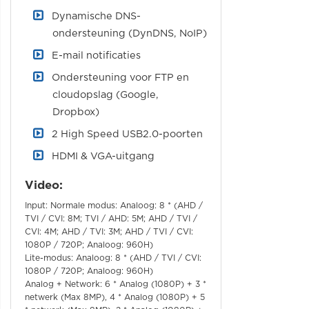
Dynamische DNS-
ondersteuning (DynDNS, NoIP)
E-mail notificaties
Ondersteuning voor FTP en
cloudopslag (Google,
Dropbox)
2 High Speed USB2.0-poorten
HDMI & VGA-uitgang
Video:
Input: Normale modus: Analoog: 8 * (AHD /
TVI / CVI: 8M; TVI / AHD: 5M; AHD / TVI /
CVI: 4M; AHD / TVI: 3M; AHD / TVI / CVI:
1080P / 720P; Analoog: 960H)
Lite-modus: Analoog: 8 * (AHD / TVI / CVI:
1080P / 720P; Analoog: 960H)
Analog + Network: 6 * Analog (1080P) + 3 *
netwerk (Max 8MP), 4 * Analog (1080P) + 5