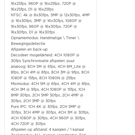
16x25fps, 960P @ 16x25fps, 720P @
16x25fps, D1 @ 16x25fps
NTSC: 4k @ 8x30fps, 5MP @ 12x30fps, 4MP
@ 16x30fps, 3MP @ 16x30fps, 1080P @
16x30fps, 960P @ 16x30fps, 720P @
16x30fps, D1 @ 16x30fps
Opnamemodus: Handmatige \ Timer \
Bewegingsdetectie
Afspelen en back-up
Decodeer mogelijkheid: 4CH 1080P @
30fps Synchronisatie afspelen: puur
analoog: 8CH 5M @ 6fps, 4CH 8M_Lite @
8fps, 8CH 4M @ 8fps, 8CH 3M @ 9fps, 8CH
1080P @ 15fps, 8CH 1080N @ 25fps
Mixmodus: 4CH 5M @ 6fps, 4CH 4M @ 8fps,
4CH 3M @ 9fps, 4CH 1080P @ 15fps, 1CH
8MP 30fps, 2CH 5MP 30fps, 2CH 4MP @
30fps, 2CH 3MP @ 30fps
Pure IPC: 1CH 4K @ 30fps, 2CH 5MP @
30fps, 3CH 4MP @ 30fps, 4CH 3M @ 30fps,
4CH 1080P @ 30fps, 4CH 960P @ 30fps,
4CH 720P @ 30fps
Afspelen op afstand: 4 kanalen / 1 kanaal