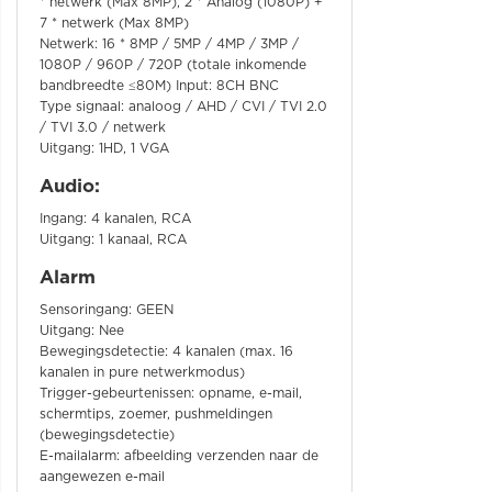
* netwerk (Max 8MP), 2 * Analog (1080P) +
7 * netwerk (Max 8MP)
Netwerk: 16 * 8MP / 5MP / 4MP / 3MP /
1080P / 960P / 720P (totale inkomende
bandbreedte ≤80M) Input: 8CH BNC
Type signaal: analoog / AHD / CVI / TVI 2.0
/ TVI 3.0 / netwerk
Uitgang: 1HD, 1 VGA
Audio:
Ingang: 4 kanalen, RCA
Uitgang: 1 kanaal, RCA
Alarm
Sensoringang: GEEN
Uitgang: Nee
Bewegingsdetectie: 4 kanalen (max. 16
kanalen in pure netwerkmodus)
Trigger-gebeurtenissen: opname, e-mail,
schermtips, zoemer, pushmeldingen
(bewegingsdetectie)
E-mailalarm: afbeelding verzenden naar de
aangewezen e-mail