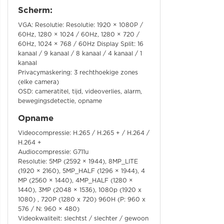
Scherm:
VGA: Resolutie: Resolutie: 1920 × 1080P /
60Hz, 1280 × 1024 / 60Hz, 1280 × 720 /
60Hz, 1024 × 768 / 60Hz Display Split: 16
kanaal / 9 kanaal / 8 kanaal / 4 kanaal / 1
kanaal
Privacymaskering: 3 rechthoekige zones
(elke camera)
OSD: cameratitel, tijd, videoverlies, alarm,
bewegingsdetectie, opname
Opname
Videocompressie: H.265 / H.265 + / H.264 /
H.264 +
Audiocompressie: G711u
Resolutie: 5MP (2592 × 1944), 8MP_LITE
(1920 × 2160), 5MP_HALF (1296 × 1944), 4
MP (2560 × 1440), 4MP_HALF (1280 ×
1440), 3MP (2048 × 1536), 1080p (1920 x
1080) , 720P (1280 x 720) 960H (P: 960 x
576 / N: 960 × 480)
Videokwaliteit: slechtst / slechter / gewoon