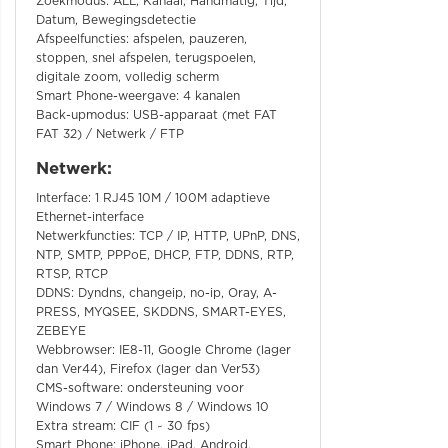
Zoekmodus: ALL, Kanaal, Handmatig, Tijd,
Datum, Bewegingsdetectie
Afspeelfuncties: afspelen, pauzeren,
stoppen, snel afspelen, terugspoelen,
digitale zoom, volledig scherm
Smart Phone-weergave: 4 kanalen
Back-upmodus: USB-apparaat (met FAT
FAT 32) / Netwerk / FTP
Netwerk:
Interface: 1 RJ45 10M / 100M adaptieve
Ethernet-interface
Netwerkfuncties: TCP / IP, HTTP, UPnP, DNS,
NTP, SMTP, PPPoE, DHCP, FTP, DDNS, RTP,
RTSP, RTCP
DDNS: Dyndns, changeip, no-ip, Oray, A-
PRESS, MYQSEE, SKDDNS, SMART-EYES,
ZEBEYE
Webbrowser: IE8-11, Google Chrome (lager
dan Ver44), Firefox (lager dan Ver53)
CMS-software: ondersteuning voor
Windows 7 / Windows 8 / Windows 10
Extra stream: CIF (1 ~ 30 fps)
Smart Phone: iPhone, iPad, Android,