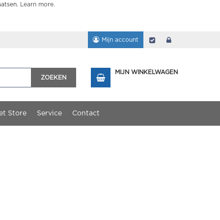
aatsen.
Learn more
.
Mijn account
Afrekenen
login
MIJN WINKELWAGEN
ZOEKEN
et Store
Service
Contact