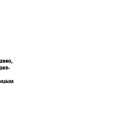
-2980,
H265-
htzicht