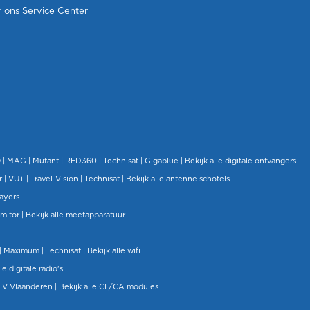
 ons Service Center
O
|
MAG
|
Mutant
| RED360 |
Technisat
|
Gigablue
|
Bekijk alle digitale ontvangers
r |
VU+
|
Travel-Vision
|
Technisat
|
Bekijk alle antenne schotels
layers
mitor
|
Bekijk alle meetapparatuur
| Maximum |
Technisat
|
Bekijk alle wifi
le digitale radio's
TV Vlaanderen
|
Bekijk alle CI /CA modules