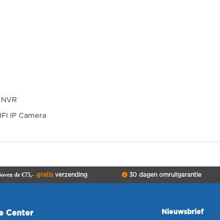
I NVR
IFI IP Camera
oven de €75,-
gratis
verzending
30 dagen omruilgarantie
Nieuwsbrief
ce Center