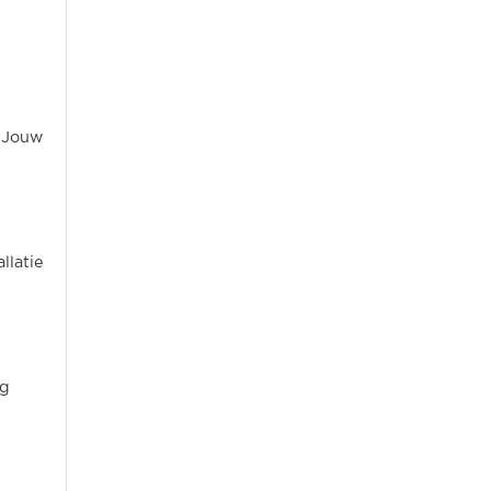
. Jouw
llatie
ng