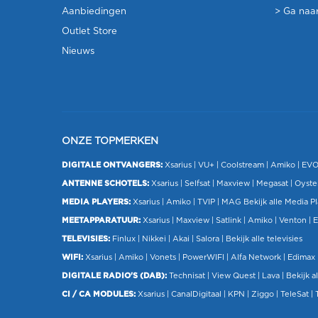
Aanbiedingen
> Ga naar
Outlet Store
Nieuws
ONZE TOPMERKEN
DIGITALE ONTVANGERS:
Xsarius
|
VU+
| Coolstream |
Amiko
|
EV
ANTENNE SCHOTELS:
Xsarius
|
Selfsat
|
Maxview
|
Megasat
| Oyste
MEDIA PLAYERS:
Xsarius
|
Amiko
|
TVIP
|
MAG
Bekijk alle Media P
MEETAPPARATUUR:
Xsarius
|
Maxview
|
Satlink
|
Amiko
|
Venton
|
E
TELEVISIES:
Finlux
| Nikkei |
Akai
|
Salora
|
Bekijk alle televisies
WIFI:
Xsarius
|
Amiko
|
Vonets
|
PowerWIFI
|
Alfa Network
|
Edimax
DIGITALE RADIO'S (DAB):
Technisat
|
View Quest
|
Lava
|
Bekijk al
CI / CA MODULES:
Xsarius
|
CanalDigitaal
|
KPN
|
Ziggo
|
TeleSat
|