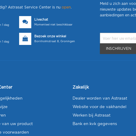
Meld u zich aan voo
dig? Astrasat Service Center is nu
open
.
nieuwste updates b
aanbiedingen en act
Livechat
Momenteel niet beschikbaar
 1 dag
Bezoek onze winkel
Bornholmstraat 8, Groningen
 1 dag
INSCHRIJVEN
Center
Zakelijk
gelijkheden
Dealer worden van Astrasat
ijze
Website voor de vakhandel
ren
Werken bij Astrasat
e van uw product
Bank en kvk gegevens
e voorwaarden