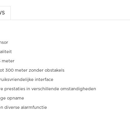
WS
nsor
liteit
5 meter
tot 300 meter zonder obstakels
uiksvriendelijke interface
 prestaties in verschillende omstandigheden
rige opname
 diverse alarmfunctie