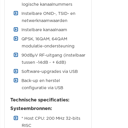
logische kanaalnummers
Instelbare ONID-, TSID- en
netwerknaamwaarden
Instelbare kanaalnaam
QPSK, 16QAM, 64QAM
modulatie-ondersteuning
90dBμV RF-uitgang (instelbaar
tussen -14dB ~ + 6dB)
Software-upgrades via USB
Back-up en herstel
configuratie via USB
Technische specificaties:
Systeembronnen:
* Host CPU: 200 MHz 32-bits
RISC