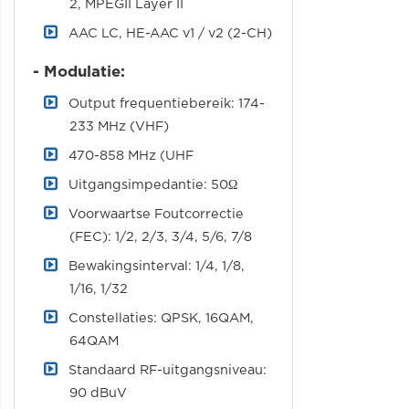
2, MPEGII Layer II
AAC LC, HE-AAC v1 / v2 (2-CH)
- Modulatie:
Output frequentiebereik: 174-
233 MHz (VHF)
470-858 MHz (UHF
Uitgangsimpedantie: 50Ω
Voorwaartse Foutcorrectie
(FEC): 1/2, 2/3, 3/4, 5/6, 7/8
Bewakingsinterval: 1/4, 1/8,
1/16, 1/32
Constellaties: QPSK, 16QAM,
64QAM
Standaard RF-uitgangsniveau:
90 dBuV