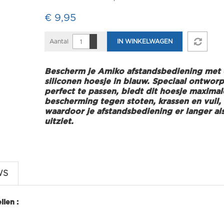
€ 9,95
Aantal
IN WINKELWAGEN
Bescherm je Amiko afstandsbediening met
siliconen hoesje in blauw. Speciaal ontwor
perfect te passen, biedt dit hoesje maximal
bescherming tegen stoten, krassen en vuil,
waardoor je afstandsbediening er langer al
uitziet.
WS
len :