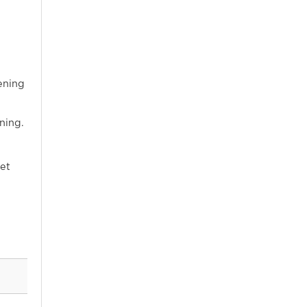
ening
ning.
het