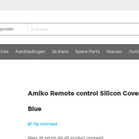
ties
Aanbiedingen
2e Kans
Spare Parts
Nieuws
Outl
Amiko Remote control Silicon Cove
Blue
Op voorraad
Wees de eerste die dit product reviewed