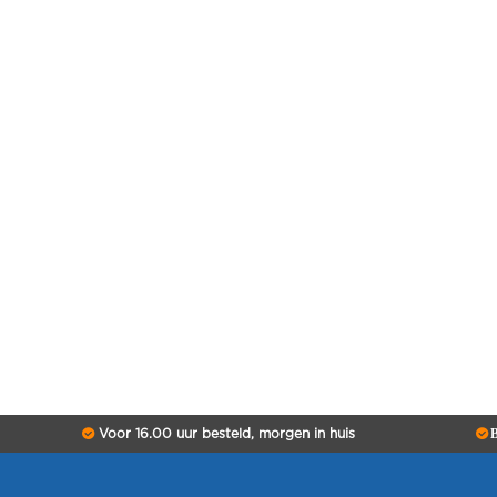
Amiko Remote Control Silicon Cover- Blac
€ 9,95
IN WINKELWAGEN
Voor 16.00 uur besteld, morgen in huis
B