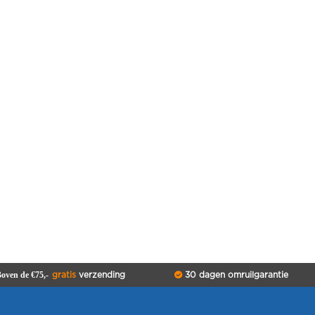
k
oven de €75,-
gratis
verzending
30 dagen omruilgarantie