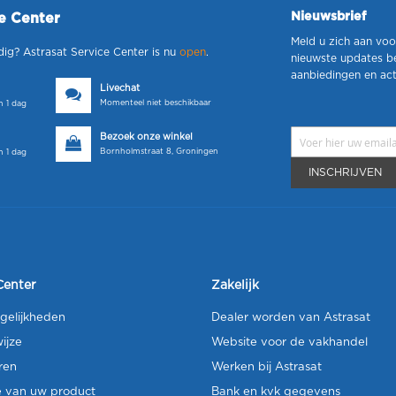
Nieuwsbrief
ce Center
Meld u zich aan voo
dig? Astrasat Service Center is nu
open
.
nieuwste updates b
aanbiedingen en act
Livechat
Momenteel niet beschikbaar
 1 dag
Bezoek onze winkel
Bornholmstraat 8, Groningen
 1 dag
INSCHRIJVEN
Center
Zakelijk
gelijkheden
Dealer worden van Astrasat
ijze
Website voor de vakhandel
ren
Werken bij Astrasat
e van uw product
Bank en kvk gegevens