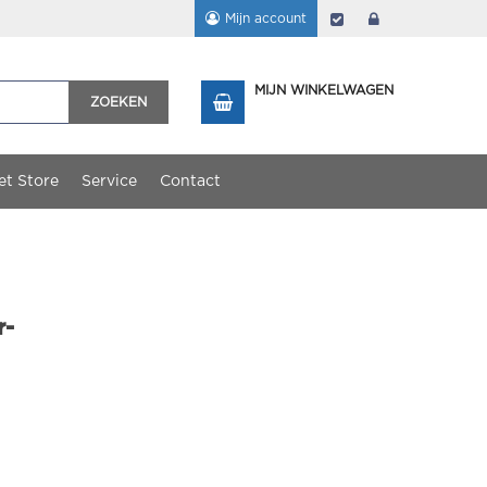
Mijn account
Afrekenen
login
MIJN WINKELWAGEN
ZOEKEN
et Store
Service
Contact
r-