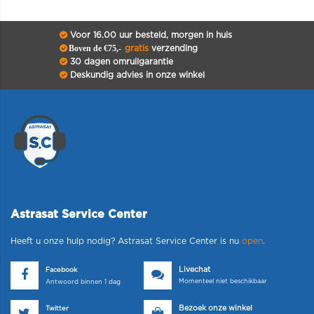
Voor 16.00 uur besteld, morgen in huis
Boven de €75,-
gratis
verzending
30 dagen omruilgarantie
Deskundig advies in onze winkel
Astrasat Service Center
Heeft u onze hulp nodig? Astrasat Service Center is nu
open
.
Livechat
Facebook
Momenteel niet beschikbaar
Antwoord binnen 1 dag
Bezoek onze winkel
Twitter