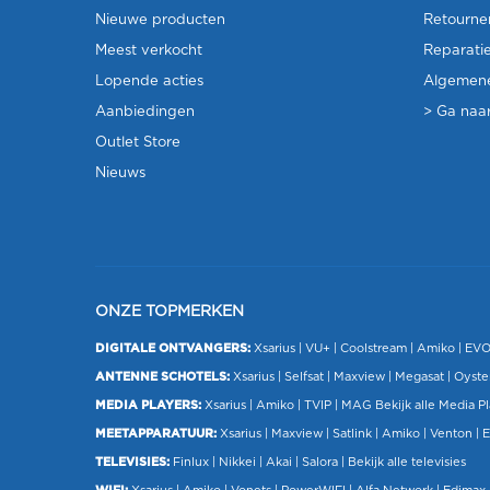
Nieuwe producten
Retourne
Meest verkocht
Reparati
Lopende acties
Algemen
Aanbiedingen
> Ga naar
Outlet Store
Nieuws
ONZE TOPMERKEN
DIGITALE ONTVANGERS:
Xsarius
|
VU+
| Coolstream |
Amiko
|
EV
ANTENNE SCHOTELS:
Xsarius
|
Selfsat
|
Maxview
|
Megasat
| Oyste
MEDIA PLAYERS:
Xsarius
|
Amiko
|
TVIP
|
MAG
Bekijk alle Media P
MEETAPPARATUUR:
Xsarius
|
Maxview
|
Satlink
|
Amiko
|
Venton
|
E
TELEVISIES:
Finlux
| Nikkei |
Akai
|
Salora
|
Bekijk alle televisies