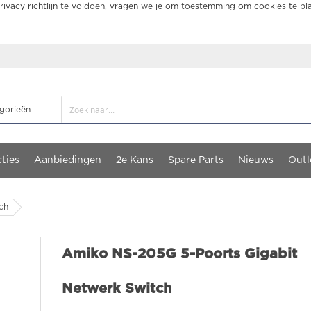
ivacy richtlijn te voldoen, vragen we je om toestemming om cookies te pl
ties
Aanbiedingen
2e Kans
Spare Parts
Nieuws
Outl
ch
Amiko NS-205G 5-Poorts Gigabit
Netwerk Switch