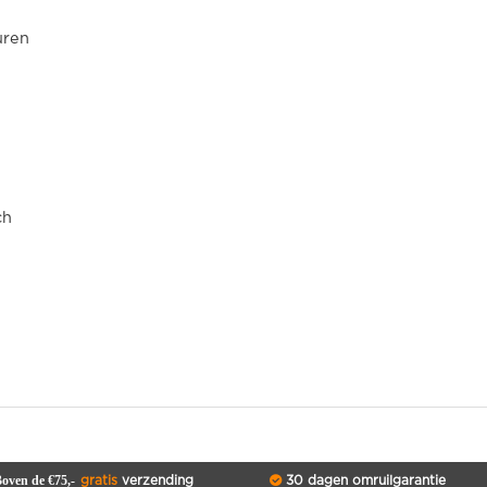
uren
ch
oven de €75,-
gratis
verzending
30 dagen omruilgarantie