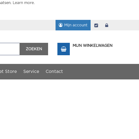
aatsen.
Learn more
.
Mijn account
Afrekenen
login
MIJN WINKELWAGEN
ZOEKEN
et Store
Service
Contact