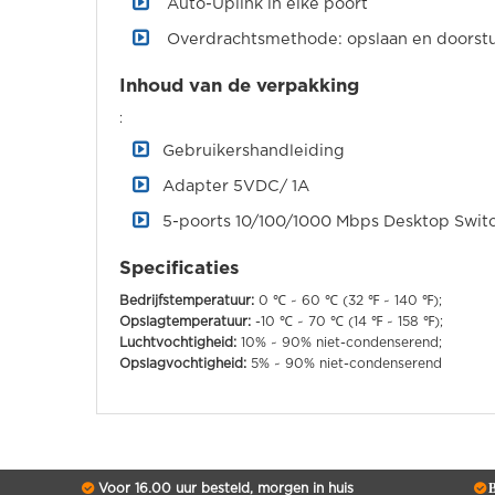
Auto-Uplink in elke poort
Overdrachtsmethode: opslaan en doorst
Inhoud van de verpakking
:
Gebruikershandleiding
Adapter 5VDC/ 1A
5-poorts 10/100/1000 Mbps Desktop Swit
Specificaties
Bedrijfstemperatuur:
0 ℃ ~ 60 ℃ (32 ℉ ~ 140 ℉);
Opslagtemperatuur:
-10 ℃ ~ 70 ℃ (14 ℉ ~ 158 ℉);
Luchtvochtigheid:
10% ~ 90% niet-condenserend;
Opslagvochtigheid:
5% ~ 90% niet-condenserend
Voor 16.00 uur besteld, morgen in huis
B