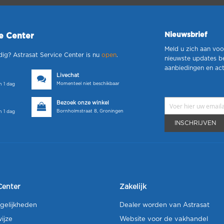
Nieuwsbrief
ce Center
Meld u zich aan voo
dig? Astrasat Service Center is nu
open
.
nieuwste updates b
aanbiedingen en act
Livechat
Momenteel niet beschikbaar
 1 dag
Bezoek onze winkel
Bornholmstraat 8, Groningen
 1 dag
INSCHRIJVEN
Center
Zakelijk
gelijkheden
Dealer worden van Astrasat
ijze
Website voor de vakhandel