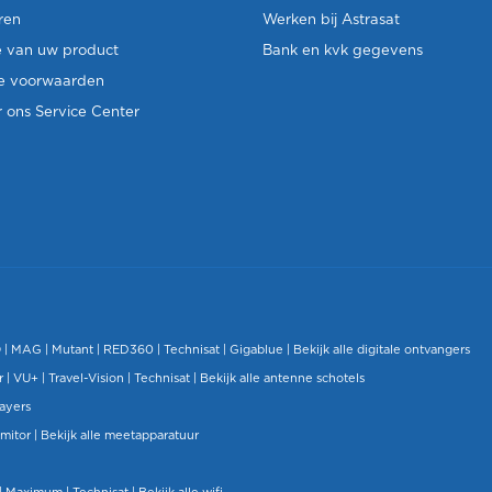
ren
Werken bij Astrasat
e van uw product
Bank en kvk gegevens
e voorwaarden
 ons Service Center
O
|
MAG
|
Mutant
| RED360 |
Technisat
|
Gigablue
|
Bekijk alle digitale ontvangers
r |
VU+
|
Travel-Vision
|
Technisat
|
Bekijk alle antenne schotels
layers
mitor
|
Bekijk alle meetapparatuur