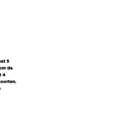
et 5
 om de
t 4
poorten.
n