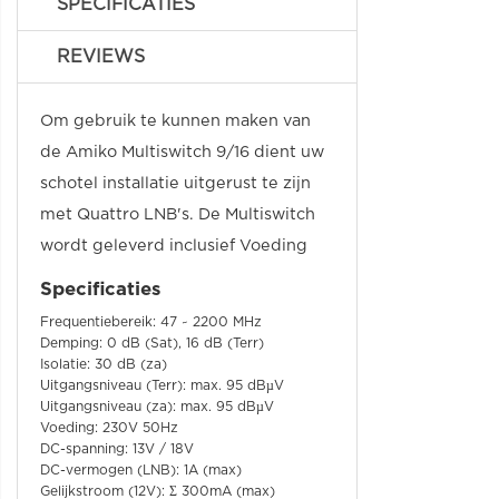
SPECIFICATIES
REVIEWS
Om gebruik te kunnen maken van
de Amiko Multiswitch 9/16 dient uw
schotel installatie uitgerust te zijn
met Quattro LNB's. De Multiswitch
wordt geleverd inclusief Voeding
Specificaties
Frequentiebereik: 47 ~ 2200 MHz
Demping: 0 dB (Sat), 16 dB (Terr)
Isolatie: 30 dB (za)
Uitgangsniveau (Terr): max. 95 dBµV
Uitgangsniveau (za): max. 95 dBµV
Voeding: 230V 50Hz
DC-spanning: 13V / 18V
DC-vermogen (LNB): 1A (max)
Gelijkstroom (12V): Ʃ 300mA (max)