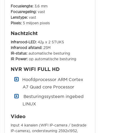
Focuslengte:
3,6 mm
Focusregeling:
vast
Lenstype:
vast
Pixels:
5 miljoen pixels
Nachtzicht
Infrarood-LED:
42μ x 2 STUKS
Infrarood afstand:
25M
IR-status:
automatische besturing
IR Power:
op automatische besturing
NVR WIFI FULL HD
Hoofdprocessor ARM Cortex
A7 Quad core Processor
Besturingssysteem ingebed
LINUX
Video
Input 4 kanalen (WIFI IP-camera / bedrade
IP-camera), ondersteuning 2592x1952,