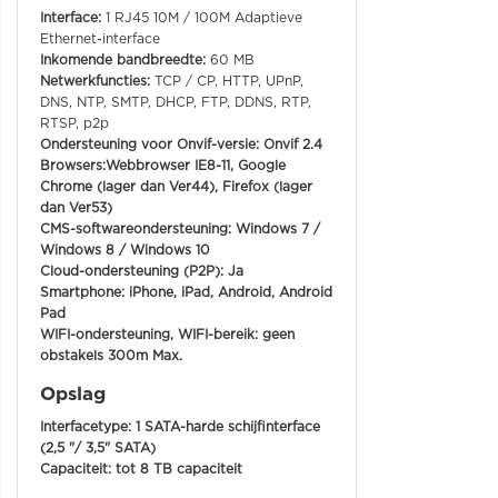
Interface:
1 RJ45 10M / 100M Adaptieve
Ethernet-interface
Inkomende bandbreedte:
60 MB
Netwerkfuncties:
TCP / CP, HTTP, UPnP,
DNS, NTP, SMTP, DHCP, FTP, DDNS, RTP,
RTSP, p2p
Ondersteuning voor Onvif-versie: Onvif 2.4
Browsers:
Webbrowser IE8-11, Google
Chrome (lager dan Ver44), Firefox (lager
dan Ver53)
CMS-softwareondersteuning:
Windows 7 /
Windows 8 / Windows 10
Cloud-ondersteuning (P2P):
Ja
Smartphone:
iPhone, iPad, Android, Android
Pad
WIFI-ondersteuning, WIFI-bereik:
geen
obstakels 300m Max.
Opslag
Interfacetype:
1 SATA-harde schijfinterface
(2,5 "/ 3,5" SATA)
Capaciteit:
tot 8 TB capaciteit