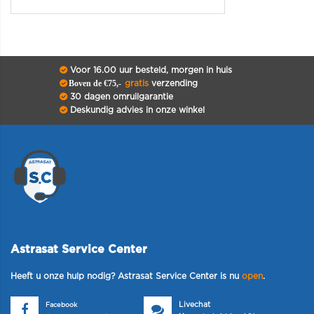
Voor 16.00 uur besteld, morgen in huis
Boven de €75,-
gratis
verzending
30 dagen omruilgarantie
Deskundig advies in onze winkel
Astrasat Service Center
Heeft u onze hulp nodig? Astrasat Service Center is nu
open
.
Livechat
Facebook