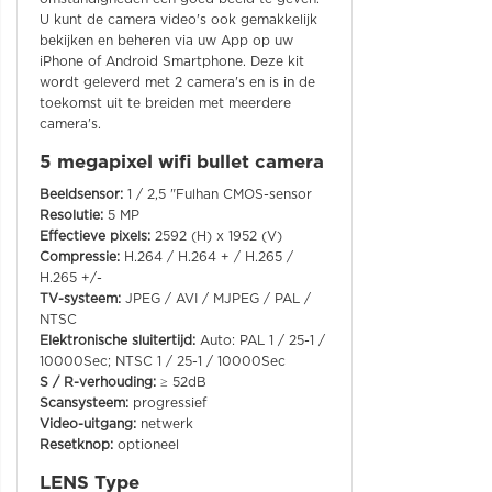
U kunt de camera video's ook gemakkelijk
bekijken en beheren via uw App op uw
iPhone of Android Smartphone. Deze kit
wordt geleverd met 2 camera's en is in de
toekomst uit te breiden met meerdere
camera's.
5 megapixel wifi bullet camera
Beeldsensor:
1 / 2,5 "Fulhan CMOS-sensor
Resolutie:
5 MP
Effectieve pixels:
2592 (H) x 1952 (V)
Compressie:
H.264 / H.264 + / H.265 /
H.265 +/-
TV-systeem:
JPEG / AVI / MJPEG / PAL /
NTSC
Elektronische sluitertijd:
Auto: PAL 1 / 25-1 /
10000Sec; NTSC 1 / 25-1 / 10000Sec
S / R-verhouding:
≥ 52dB
Scansysteem:
progressief
Video-uitgang:
netwerk
Resetknop:
optioneel
LENS Type