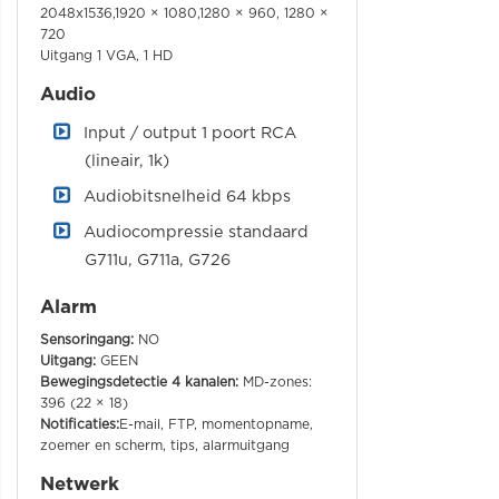
2048x1536,1920 × 1080,1280 × 960, 1280 ×
720
Uitgang 1 VGA, 1 HD
Audio
Input / output 1 poort RCA
(lineair, 1k)
Audiobitsnelheid 64 kbps
Audiocompressie standaard
G711u, G711a, G726
Alarm
Sensoringang:
NO
Uitgang:
GEEN
Bewegingsdetectie 4 kanalen:
MD-zones:
396 (22 × 18)
Notificaties:
E-mail, FTP, momentopname,
zoemer en scherm, tips, alarmuitgang
Netwerk