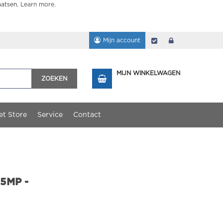
aatsen.
Learn more
.
Mijn account
Afrekenen
login
MIJN WINKELWAGEN
ZOEKEN
et Store
Service
Contact
5MP -