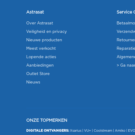
Astrasat
Service 
Over Astrasat
Betaalmo
Veiligheid en privacy
Verzendw
Nieuwe producten
Retourne
Meest verkocht
Reparati
Lopende acties
Algemen
Aanbiedingen
> Ga naar
Outlet Store
Nieuws
ONZE TOPMERKEN
DIGITALE ONTVANGERS:
Xsarius
|
VU+
| Coolstream |
Amiko
|
EV