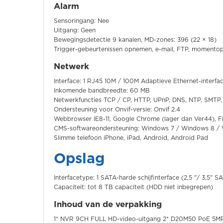
Alarm
Sensoringang: Nee
Uitgang: Geen
Bewegingsdetectie 9 kanalen, MD-zones: 396 (22 × 18)
Trigger-gebeurtenissen opnemen, e-mail, FTP, momentop
Netwerk
Interface: 1 RJ45 10M / 100M Adaptieve Ethernet-interfa
Inkomende bandbreedte: 60 MB
Netwerkfuncties TCP / CP, HTTP, UPnP, DNS, NTP, SMTP
Ondersteuning voor Onvif-versie: Onvif 2.4
Webbrowser IE8-11, Google Chrome (lager dan Ver44), Fi
CMS-softwareondersteuning: Windows 7 / Windows 8 /
Slimme telefoon iPhone, iPad, Android, Android Pad
Opslag
Interfacetype: 1 SATA-harde schijfinterface (2,5 "/ 3,5" S
Capaciteit: tot 8 TB capaciteit (HDD niet inbegrepen)
Inhoud van de verpakking
1* NVR 9CH FULL HD-video-uitgang 2* D20M50 PoE 5MP 