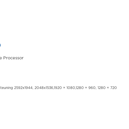
D
e Processor
rsteuning 2592x1944, 2048x1536,1920 × 1080,1280 × 960, 1280 × 720