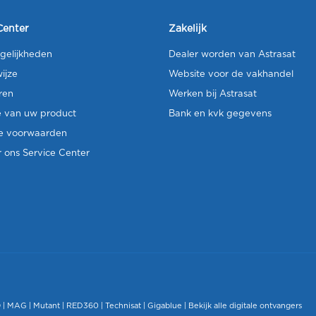
Center
Zakelijk
gelijkheden
Dealer worden van Astrasat
ijze
Website voor de vakhandel
ren
Werken bij Astrasat
e van uw product
Bank en kvk gegevens
e voorwaarden
 ons Service Center
O
|
MAG
|
Mutant
| RED360 |
Technisat
|
Gigablue
|
Bekijk alle digitale ontvangers