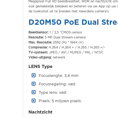
Megapixel Full HD beeldkwaliteit, WDR en nachtzicht om
ook gemakkelijk bekijken en beheren via uw App op uw i
de toekomst uit te breiden met meerdere camera's.
D20M50 PoE Dual Str
Beeldsensor:
1 / 2,5 "CMOS-sensor
Resolutie:
5 MP Dual Stream-camera
Max. Resolutie:
2592 (H) * 1944 (V)
Compressie:
H.264 / H.264 + / H.265 / H.265 +/-
TV-systeem:
JPEG / AVI / MJPEG / PAL / NTSC
Video-uitgang:
netwerk
LENS Type
Focuslengte: 3,6 mm
Focusregeling: vast
Type lens: vast
Pixels: 5 miljoen pixels
Nachtzicht