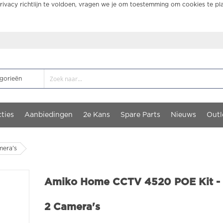
ivacy richtlijn te voldoen, vragen we je om toestemming om cookies te pl
ties
Aanbiedingen
2e Kans
Spare Parts
Nieuws
Outl
mera's
Amiko Home CCTV 4520 POE Kit - 
2 Camera's