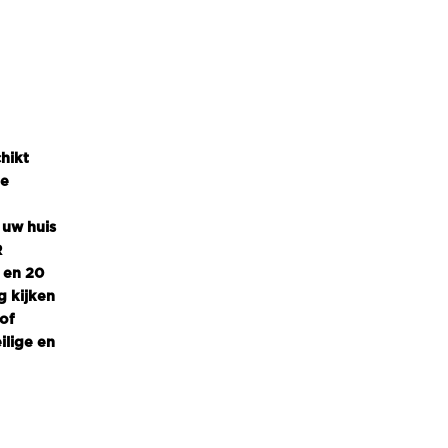
hikt
ie
 uw huis
R
 en 20
g kijken
of
ilige en