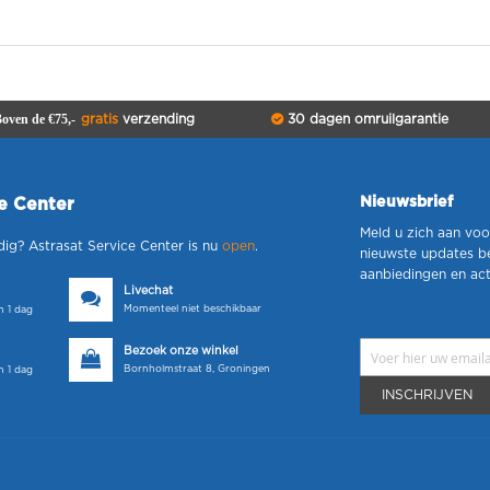
oven de €75,-
gratis
verzending
30 dagen omruilgarantie
Nieuwsbrief
ce Center
Meld u zich aan voo
dig? Astrasat Service Center is nu
open
.
nieuwste updates b
aanbiedingen en act
Livechat
Momenteel niet beschikbaar
 1 dag
Bezoek onze winkel
Bornholmstraat 8, Groningen
 1 dag
INSCHRIJVEN