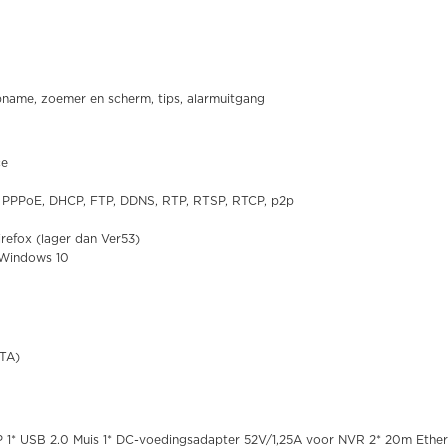
name, zoemer en scherm, tips, alarmuitgang
ce
, PPPoE, DHCP, FTP, DDNS, RTP, RTSP, RTCP, p2p
refox (lager dan Ver53)
 Windows 10
ATA)
1* USB 2.0 Muis 1* DC-voedingsadapter 52V/1,25A voor NVR 2* 20m Ether