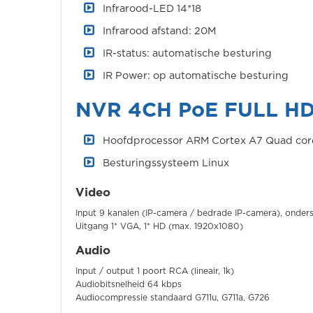
Infrarood-LED 14*18
Infrarood afstand: 20M
IR-status: automatische besturing
IR Power: op automatische besturing
NVR 4CH PoE FULL H
Hoofdprocessor ARM Cortex A7 Quad cor
Besturingssysteem Linux
Video
Input 9 kanalen (IP-camera / bedrade IP-camera), onde
Uitgang 1* VGA, 1* HD (max. 1920x1080)
Audio
Input / output 1 poort RCA (lineair, 1k)
Audiobitsnelheid 64 kbps
Audiocompressie standaard G711u, G711a, G726