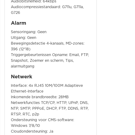
Audiobitsnelheid: 64kbps
Audiocompressiestandaard: G711u, G711a,
G726
Alarm
Sensoringang: Geen
Uitgang: Geen
Bewegingsdetectie 4-kanaals, MD-zones:
396 (12*18)
Triggergebeurtenissen Opname: Email, FTP,
Snapshot, Zoemer en scherm, Tips,
alarmuitgang
Netwerk
Interface: 4x RJ45 10M/100M Adaptieve
Ethernet-Interface
Inkomende brandbreedte: 28MB
Netwerkfuncties TCP/CP, HTTP, UPnP, DNS,
NTP, SMTP, PPPoE, DHCP, FTP, DDNS, RTP,
RTSP, RTC, p2p
Ondersteuning voor CMS-software:
Windows 7/8/10
Cloudondersteuning: Ja