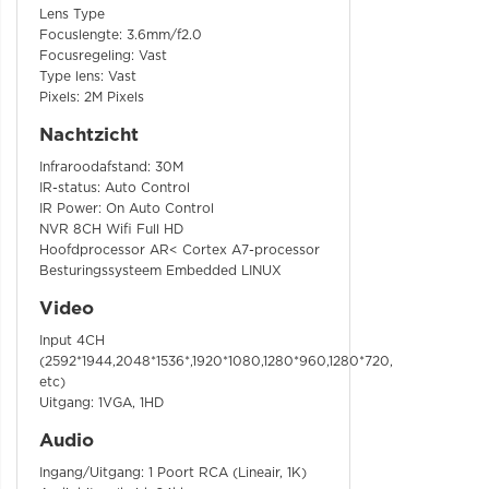
Lens Type
Focuslengte: 3.6mm/f2.0
Focusregeling: Vast
Type lens: Vast
Pixels: 2M Pixels
Nachtzicht
Infraroodafstand: 30M
IR-status: Auto Control
IR Power: On Auto Control
NVR 8CH Wifi Full HD
Hoofdprocessor AR< Cortex A7-processor
Besturingssysteem Embedded LINUX
Video
Input 4CH
(2592*1944,2048*1536*,1920*1080,1280*960,1280*720,
etc)
Uitgang: 1VGA, 1HD
Audio
Ingang/Uitgang: 1 Poort RCA (Lineair, 1K)