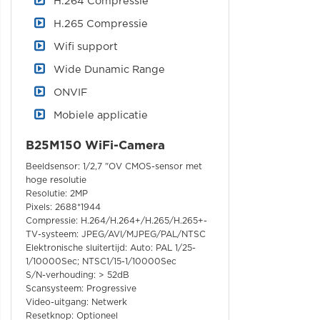
H.264 Compressie
H.265 Compressie
Wifi support
Wide Dunamic Range
ONVIF
Mobiele applicatie
B25M150 WiFi-Camera
Beeldsensor: 1/2,7 "OV CMOS-sensor met
hoge resolutie
Resolutie: 2MP
Pixels: 2688*1944
Compressie: H.264/H.264+/H.265/H.265+-
TV-systeem: JPEG/AVI/MJPEG/PAL/NTSC
Elektronische sluitertijd: Auto: PAL 1/25-
1/10000Sec; NTSC1/15-1/10000Sec
S/N-verhouding: > 52dB
Scansysteem: Progressive
Video-uitgang: Netwerk
Resetknop: Optioneel