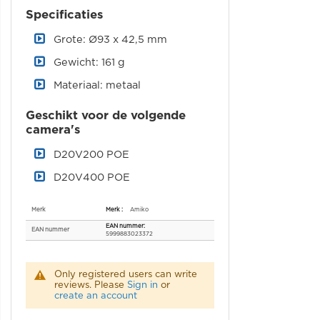
Specificaties
Grote: Ø93 x 42,5 mm
Gewicht: 161 g
Materiaal: metaal
Geschikt voor de volgende
camera's
D20V200 POE
D20V400 POE
Specificaties
Merk
Amiko
EAN nummer
5999883023372
Only registered users can write
reviews. Please
Sign in
or
create an account