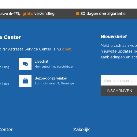
oven de €75,-
gratis
verzending
30 dagen omruilgarantie
Nieuwsbrief
ce Center
Meld u zich aan voo
dig? Astrasat Service Center is nu
open
.
nieuwste updates b
aanbiedingen en act
Livechat
Momenteel niet beschikbaar
 1 dag
Bezoek onze winkel
Bornholmstraat 8, Groningen
 1 dag
INSCHRIJVEN
Center
Zakelijk