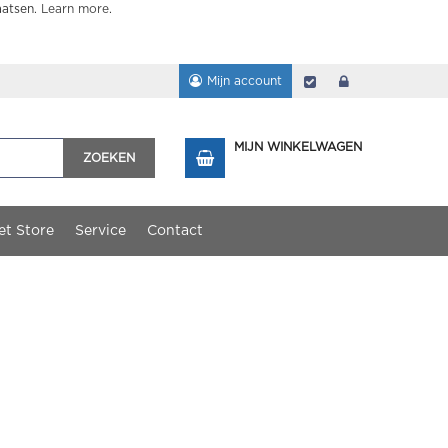
aatsen.
Learn more
.
Mijn account
Afrekenen
login
MIJN WINKELWAGEN
ZOEKEN
et Store
Service
Contact