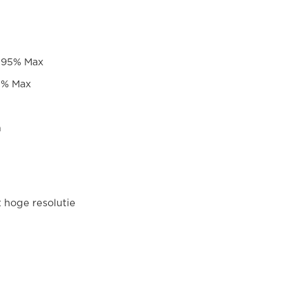
H95% Max
5% Max
m
 hoge resolutie