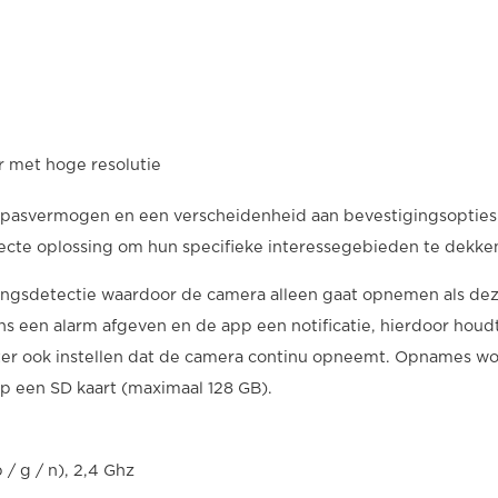
r met hoge resolutie
pasvermogen en een verscheidenheid aan bevestigingsopties
fecte oplossing om hun specifieke interessegebieden te dekke
ingsdetectie waardoor de camera alleen gaat opnemen als de
s een alarm afgeven en de app een notificatie, hierdoor houd
echter ook instellen dat de camera continu opneemt. Opnames w
op een SD kaart (maximaal 128 GB).
/ g / n), 2,4 Ghz