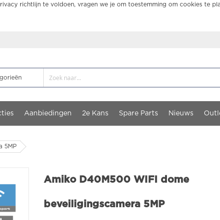
ivacy richtlijn te voldoen, vragen we je om toestemming om cookies te pl
ties
Aanbiedingen
2e Kans
Spare Parts
Nieuws
Outl
a 5MP
Amiko D40M500 WIFI dome
beveiligingscamera 5MP