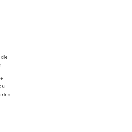
 die
n.
ze
t u
orden