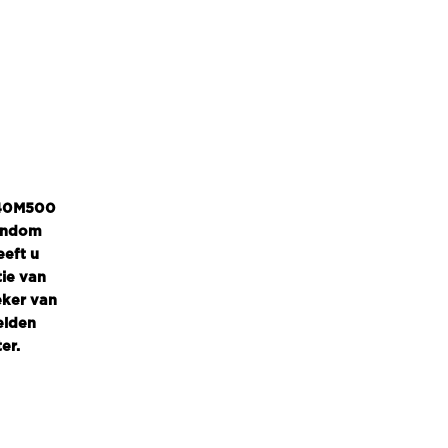
 D40M500
gendom
eeft u
tie van
eker van
elden
er.