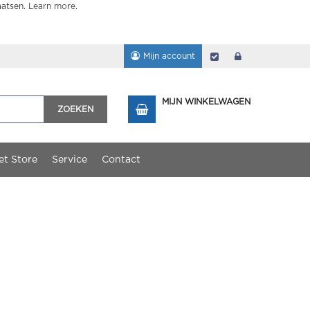
aatsen.
Learn more
.
Mijn account
Afrekenen
login
MIJN WINKELWAGEN
ZOEKEN
et Store
Service
Contact