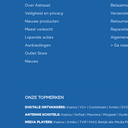
Over Astrasat
Betaalmo
Veiligheid en privacy
Verzendw
Nieuwe producten
Retourne
Meest verkocht
Reparati
Lopende acties
Algemen
Aanbiedingen
> Ga naar
Outlet Store
Nieuws
ONZE TOPMERKEN
DIGITALE ONTVANGERS:
Xsarius
|
VU+
| Coolstream |
Amiko
|
EV
ANTENNE SCHOTELS:
Xsarius
|
Selfsat
|
Maxview
|
Megasat
| Oyste
MEDIA PLAYERS:
Xsarius
|
Amiko
|
TVIP
|
MAG
Bekijk alle Media P