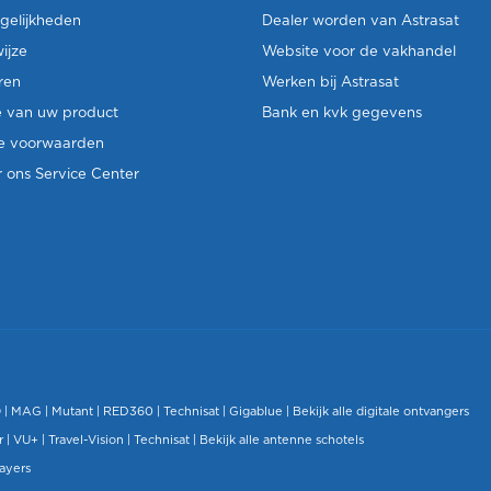
gelijkheden
Dealer worden van Astrasat
ijze
Website voor de vakhandel
ren
Werken bij Astrasat
e van uw product
Bank en kvk gegevens
e voorwaarden
 ons Service Center
O
|
MAG
|
Mutant
| RED360 |
Technisat
|
Gigablue
|
Bekijk alle digitale ontvangers
r |
VU+
|
Travel-Vision
|
Technisat
|
Bekijk alle antenne schotels
layers