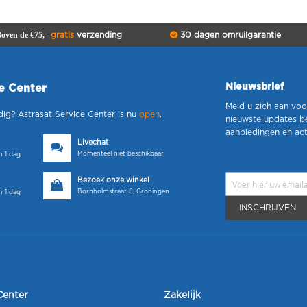
oven de €75,-
gratis
verzending
30 dagen omruilgarantie
Nieuwsbrief
ce Center
Meld u zich aan voo
dig? Astrasat Service Center is nu
open
.
nieuwste updates b
aanbiedingen en act
Livechat
Momenteel niet beschikbaar
 1 dag
Bezoek onze winkel
Bornholmstraat 8, Groningen
 1 dag
INSCHRIJVEN
Center
Zakelijk