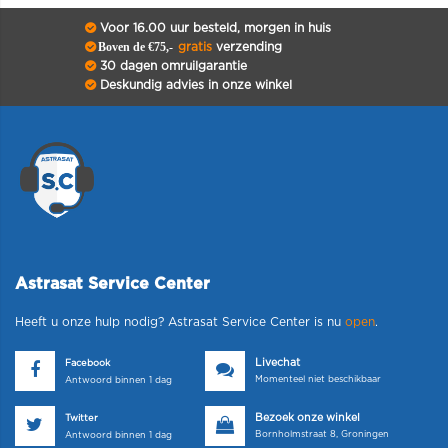
Voor 16.00 uur besteld, morgen in huis
Boven de €75,-
gratis
verzending
30 dagen omruilgarantie
Deskundig advies in onze winkel
Astrasat Service Center
Heeft u onze hulp nodig? Astrasat Service Center is nu
open
.
Livechat
Facebook
Momenteel niet beschikbaar
Antwoord binnen 1 dag
Bezoek onze winkel
Twitter
Bornholmstraat 8, Groningen
Antwoord binnen 1 dag