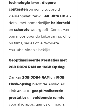
technologie
levert
diepere
contrasten
en een uitgebreid
kleurenpalet, terwijl
4K Ultra HD
elk
detail met opmerkelijke
helderheid
en
scherpte
weergeeft. Geniet van
een meeslepende kijkervaring, of je
nu films, series of je favoriete
YouTube-video's bekijkt.
Geoptimaliseerde Prestaties met
2GB DDR4 RAM en 16GB Opslag
Dankzij
2GB DDR4 RAM
en 1
6GB
Flash-opslag
biedt de Amiko A11
Link 4K UHD
geoptimaliseerde
prestaties
en
voldoende ruimte
voor al je apps, games en media.