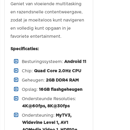
Geniet van vloeiende multitasking
en razendsnelle contentweergave,
zodat je moeiteloos kunt navigeren
en volledig kunt opgaan in je
favoriete entertainment.
Specificaties:
Besturingssysteem:
Android 11
Chip:
Quad Core 2.0Hz CPU
Geheugen:
2GB DDR4 RAM
Opslag:
16GB flashgeheugen
Ondersteunde Resoluties:
4K@60fps, 8K@30fps
Ondersteuning:
MyTV3,
Widevine Level 1, AV1
AOMedia Video 1, HDR10+