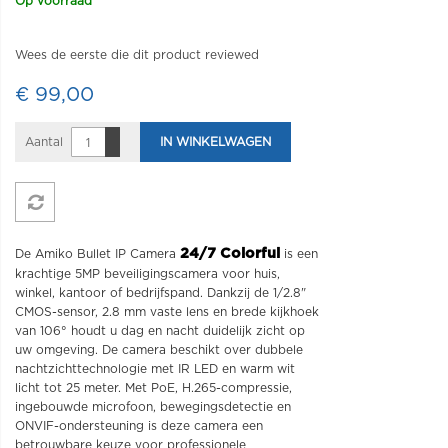
Op voorraad
Wees de eerste die dit product reviewed
€ 99,00
Aantal
IN WINKELWAGEN
24/7 Colorful
De Amiko Bullet IP Camera
is een
krachtige 5MP beveiligingscamera voor huis,
winkel, kantoor of bedrijfspand. Dankzij de 1/2.8"
CMOS-sensor, 2.8 mm vaste lens en brede kijkhoek
van 106° houdt u dag en nacht duidelijk zicht op
uw omgeving. De camera beschikt over dubbele
nachtzichttechnologie met IR LED en warm wit
licht tot 25 meter. Met PoE, H.265-compressie,
ingebouwde microfoon, bewegingsdetectie en
ONVIF-ondersteuning is deze camera een
betrouwbare keuze voor professionele