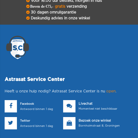
Voor 16.00 uur besteld, morgen in huis
Boven de €75,-
gratis
verzending
30 dagen omruilgarantie
Deskundig advies in onze winkel
Astrasat Service Center
Heeft u onze hulp nodig? Astrasat Service Center is nu
open
.
Livechat
Facebook
Momenteel niet beschikbaar
Antwoord binnen 1 dag
Bezoek onze winkel
Twitter
Bornholmstraat 8, Groningen
Antwoord binnen 1 dag