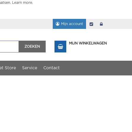
aatsen.
Learn more
.
Mijn account
Afrekenen
login
MIJN WINKELWAGEN
ZOEKEN
et Store
Service
Contact