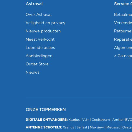
Astrasat
Service 
Over Astrasat
Betaalmo
Veiligheid en privacy
Verzendw
Nieuwe producten
Retourne
Meest verkocht
Reparati
Lopende acties
Algemen
Aanbiedingen
> Ga naar
Outlet Store
Nieuws
ONZE TOPMERKEN
DIGITALE ONTVANGERS:
Xsarius
|
VU+
| Coolstream |
Amiko
|
EV
ANTENNE SCHOTELS:
Xsarius
|
Selfsat
|
Maxview
|
Megasat
| Oyste