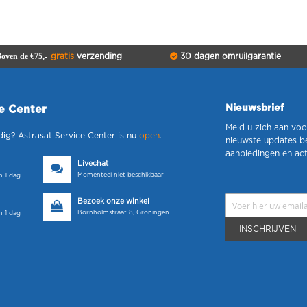
oven de €75,-
gratis
verzending
30 dagen omruilgarantie
Nieuwsbrief
ce Center
Meld u zich aan voo
dig? Astrasat Service Center is nu
open
.
nieuwste updates b
aanbiedingen en act
Livechat
Momenteel niet beschikbaar
 1 dag
Bezoek onze winkel
Bornholmstraat 8, Groningen
 1 dag
INSCHRIJVEN