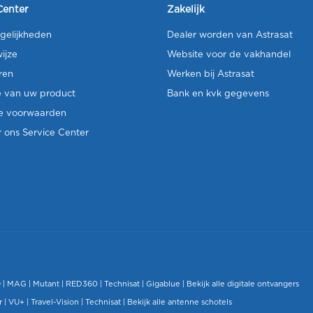
Center
Zakelijk
gelijkheden
Dealer worden van Astrasat
ijze
Website voor de vakhandel
ren
Werken bij Astrasat
e van uw product
Bank en kvk gegevens
e voorwaarden
 ons Service Center
O
|
MAG
|
Mutant
| RED360 |
Technisat
|
Gigablue
|
Bekijk alle digitale ontvangers
r |
VU+
|
Travel-Vision
|
Technisat
|
Bekijk alle antenne schotels