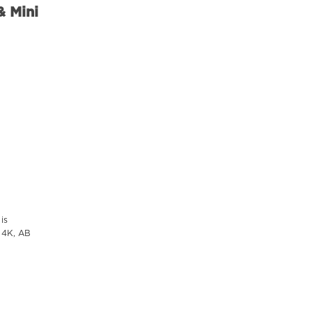
& Mini
is
 4K, AB