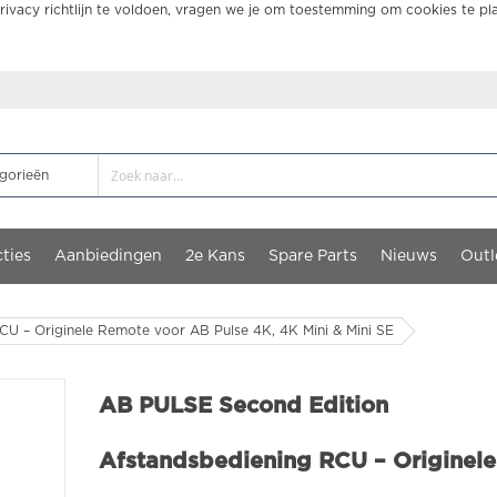
ivacy richtlijn te voldoen, vragen we je om toestemming om cookies te pl
ties
Aanbiedingen
2e Kans
Spare Parts
Nieuws
Outl
U – Originele Remote voor AB Pulse 4K, 4K Mini & Mini SE
AB PULSE Second Edition
Afstandsbediening RCU – Originele