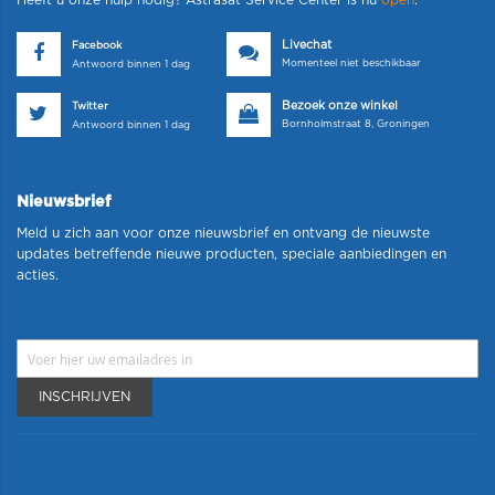
Heeft u onze hulp nodig? Astrasat Service Center is nu
open
.
Livechat
Facebook
Momenteel niet beschikbaar
Antwoord binnen 1 dag
Bezoek onze winkel
Twitter
Bornholmstraat 8, Groningen
Antwoord binnen 1 dag
Nieuwsbrief
Meld u zich aan voor onze nieuwsbrief en ontvang de nieuwste
updates betreffende nieuwe producten, speciale aanbiedingen en
acties.
INSCHRIJVEN