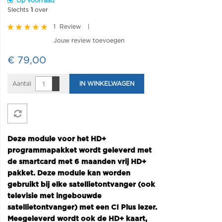
Op voorraad
Slechts
1
over
Rating:
1
Review
100
100
% of
Jouw review toevoegen
€ 79,00
Aantal
IN WINKELWAGEN
Deze module voor het HD+
programmapakket wordt geleverd met
de smartcard met 6 maanden vrij HD+
pakket. Deze module kan worden
gebruikt bij elke satellietontvanger (ook
televisie met ingebouwde
satellietontvanger) met een CI Plus lezer.
Meegeleverd wordt ook de HD+ kaart,