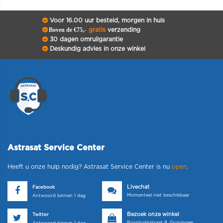
Voor 16.00 uur besteld, morgen in huis
Boven de €75,-
gratis
verzending
30 dagen omruilgarantie
Deskundig advies in onze winkel
Astrasat Service Center
Heeft u onze hulp nodig? Astrasat Service Center is nu
open
.
Livechat
Facebook
Momenteel niet beschikbaar
Antwoord binnen 1 dag
Bezoek onze winkel
Twitter
Bornholmstraat 8, Groningen