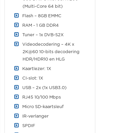
(Multi-Core 64 bit)
Flash – 8GB EMMC
RAM - 1 GB DDR4
Tuner – 1x DVB-S2X
Videodecodering – 4K x
2K@60 10-bits decodering
HDR/HDR10 en HLG
Kaartlezer: 1X
CI-slot: 1X
USB – 2x (1x USB3.0)
RJ45 10/100 Mbps
Micro SD-kaartsleuf
IR-verlanger
SPDIF