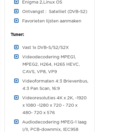
Enigma 2,Linux OS
Ontvangst : Satelliet (DVB-S2)
Favorieten lijsten aanmaken
Tuner:
Vast 1x DVB-S/S2/S2X
Videodecodering MPEG1,
MPEG2, H264, H265 HEVC,
CAVS, VP8, VP9
Videoformaten 4:3 Brievenbus,
4:3 Pan Scan, 16:9
Videoresoluties 4K x 2K, -1920
x 1080 -1280 x 720 - 720 x
480- 720 x 576
Audiodecodering MPEG-1 laag
I/II, PCB-downmix, IEC958