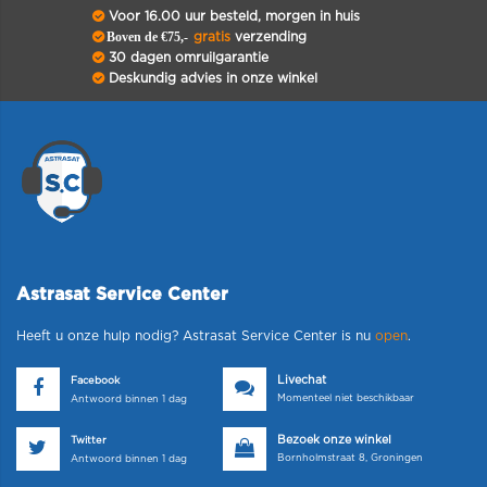
Voor 16.00 uur besteld, morgen in huis
Boven de €75,-
gratis
verzending
30 dagen omruilgarantie
Deskundig advies in onze winkel
Astrasat Service Center
Heeft u onze hulp nodig? Astrasat Service Center is nu
open
.
Livechat
Facebook
Momenteel niet beschikbaar
Antwoord binnen 1 dag
Bezoek onze winkel
Twitter
Bornholmstraat 8, Groningen
Antwoord binnen 1 dag