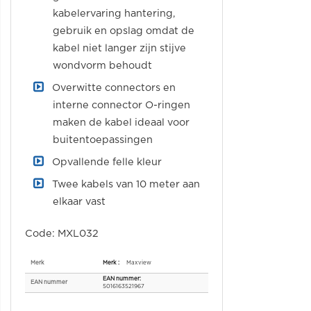
kabelervaring hantering,
gebruik en opslag omdat de
kabel niet langer zijn stijve
wondvorm behoudt
Overwitte connectors en
interne connector O-ringen
maken de kabel ideaal voor
buitentoepassingen
Opvallende felle kleur
Twee kabels van 10 meter aan
elkaar vast
Code: MXL032
Specificaties
Merk
Maxview
EAN nummer
5016163521967