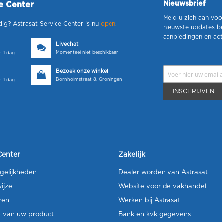
Nieuwsbrief
ce Center
Meld u zich aan voo
dig? Astrasat Service Center is nu
open
.
nieuwste updates b
aanbiedingen en act
Livechat
Momenteel niet beschikbaar
 1 dag
Bezoek onze winkel
Bornholmstraat 8, Groningen
 1 dag
INSCHRIJVEN
Center
Zakelijk
gelijkheden
Dealer worden van Astrasat
ijze
Website voor de vakhandel
ren
Werken bij Astrasat
e van uw product
Bank en kvk gegevens