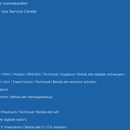
e voorwaarden
 ons Service Center
O
|
MAG
|
Mutant
| RED360 |
Technisat
|
Gigablue
|
Bekijk alle digitale ontvangers
r |
VU+
|
Travel-Vision
|
Technisat
|
Bekijk alle antenne schotels
layers
mitor
|
Bekijk alle meetapparatuur
| Maximum |
Technisat
|
Bekijk alle wifi
le digitale radio's
TV Vlaanderen
|
Bekijk alle CI /CA modules