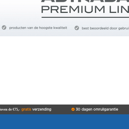
oven de €75,-
gratis
verzending
30 dagen omruilgarantie