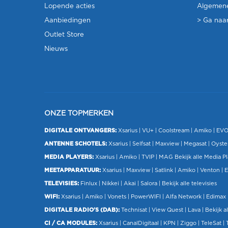
Lopende acties
Algemen
Aanbiedingen
> Ga naar
Outlet Store
Nieuws
ONZE TOPMERKEN
DIGITALE ONTVANGERS:
Xsarius
|
VU+
| Coolstream |
Amiko
|
EV
ANTENNE SCHOTELS:
Xsarius
|
Selfsat
|
Maxview
|
Megasat
| Oyste
MEDIA PLAYERS:
Xsarius
|
Amiko
|
TVIP
|
MAG
Bekijk alle Media P
MEETAPPARATUUR:
Xsarius
|
Maxview
|
Satlink
|
Amiko
|
Venton
|
E
TELEVISIES:
Finlux
| Nikkei |
Akai
|
Salora
|
Bekijk alle televisies
WIFI:
Xsarius
|
Amiko
|
Vonets
|
PowerWIFI
|
Alfa Network
|
Edimax
DIGITALE RADIO'S (DAB):
Technisat
|
View Quest
|
Lava
|
Bekijk al
CI / CA MODULES:
Xsarius
|
CanalDigitaal
|
KPN
|
Ziggo
|
TeleSat
|