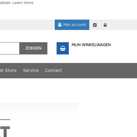
aatsen.
Learn more
.
Mijn account
Afrekenen
login
MIJN WINKELWAGEN
ZOEKEN
et Store
Service
Contact