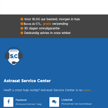
Voor 16.00 uur besteld, morgen in huis
Boven de €75,-
gratis
verzending
30 dagen omruilgarantie
Deskundig advies in onze winkel
Astrasat Service Center
Heeft u onze hulp nodig? Astrasat Service Center is nu
open
.
Livechat
Facebook
Momenteel niet beschikbaar
Antwoord binnen 1 dag