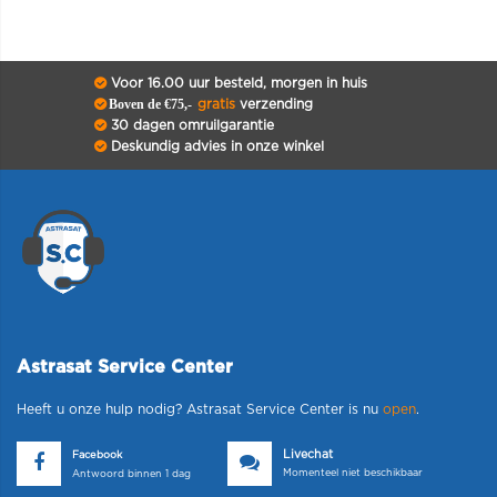
Voor 16.00 uur besteld, morgen in huis
Boven de €75,-
gratis
verzending
30 dagen omruilgarantie
Deskundig advies in onze winkel
Astrasat Service Center
Heeft u onze hulp nodig? Astrasat Service Center is nu
open
.
Livechat
Facebook
Momenteel niet beschikbaar
Antwoord binnen 1 dag