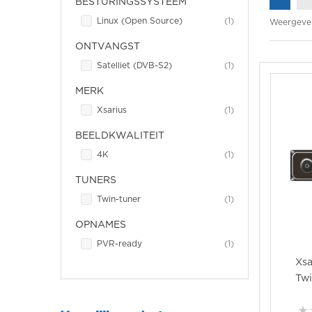
BESTURINGSSYSTEEM
item
Linux (Open Source)
1
Weergeve
ONTVANGST
item
Satelliet (DVB-S2)
1
MERK
item
Xsarius
1
BEELDKWALITEIT
item
4K
1
TUNERS
item
Twin-tuner
1
OPNAMES
item
PVR-ready
1
Xsa
Twi