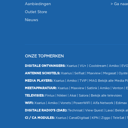
Aanbiedingen
> Ga naar
Outlet Store
Nieuws
ONZE TOPMERKEN
DIGITALE ONTVANGERS:
Xsarius
|
VU+
| Coolstream |
Amiko
|
EV
ANTENNE SCHOTELS:
Xsarius
|
Selfsat
|
Maxview
|
Megasat
| Oyste
MEDIA PLAYERS:
Xsarius
|
Amiko
|
TVIP
|
MAG
Bekijk alle Media P
MEETAPPARATUUR:
Xsarius
|
Maxview
|
Satlink
|
Amiko
|
Venton
|
E
TELEVISIES:
Finlux
| Nikkei |
Akai
|
Salora
|
Bekijk alle televisies
WIFI:
Xsarius
|
Amiko
|
Vonets
|
PowerWIFI
|
Alfa Network
|
Edimax
DIGITALE RADIO'S (DAB):
Technisat
|
View Quest
|
Lava
|
Bekijk al
CI / CA MODULES:
Xsarius
|
CanalDigitaal
|
KPN
|
Ziggo
|
TeleSat
|