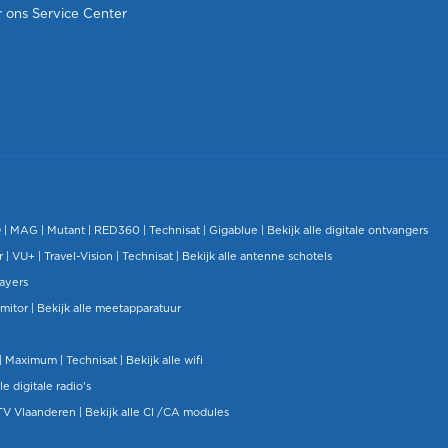
 ons Service Center
O
|
MAG
|
Mutant
| RED360 |
Technisat
|
Gigablue
|
Bekijk alle digitale ontvangers
r |
VU+
|
Travel-Vision
|
Technisat
|
Bekijk alle antenne schotels
layers
mitor
|
Bekijk alle meetapparatuur
| Maximum |
Technisat
|
Bekijk alle wifi
le digitale radio's
TV Vlaanderen
|
Bekijk alle CI /CA modules