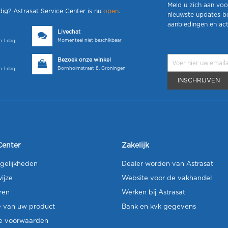
Meld u zich aan voo
dig? Astrasat Service Center is nu
open
.
nieuwste updates b
aanbiedingen en act
Livechat
Momenteel niet beschikbaar
 1 dag
Bezoek onze winkel
Bornholmstraat 8, Groningen
 1 dag
INSCHRIJVEN
Center
Zakelijk
gelijkheden
Dealer worden van Astrasat
ijze
Website voor de vakhandel
ren
Werken bij Astrasat
e van uw product
Bank en kvk gegevens
e voorwaarden