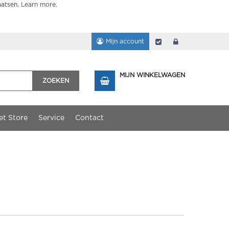
aatsen.
Learn more
.
Mijn account
Afrekenen
login
MIJN WINKELWAGEN
ZOEKEN
et Store
Service
Contact