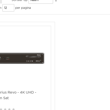
Sorteer op
per pagina
n
rius Revo - 4K UHD -
n Sat