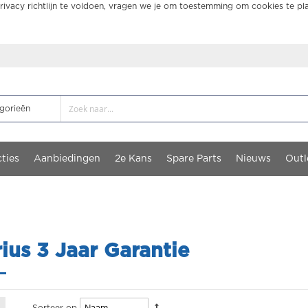
ivacy richtlijn te voldoen, vragen we je om toestemming om cookies te pl
ties
Aanbiedingen
2e Kans
Spare Parts
Nieuws
Outl
ius 3 Jaar Garantie