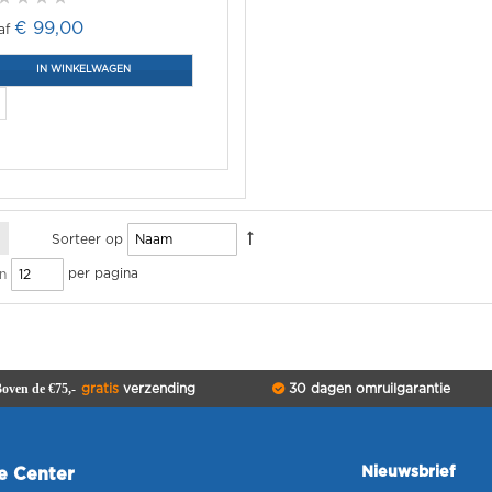
€ 99,00
IN WINKELWAGEN
Sorteer op
per pagina
n
oven de €75,-
gratis
verzending
30 dagen omruilgarantie
Nieuwsbrief
ce Center