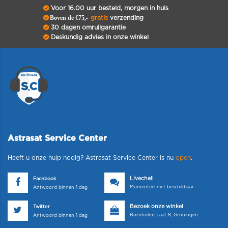
Voor 16.00 uur besteld, morgen in huis
Boven de €75,-
gratis
verzending
30 dagen omruilgarantie
Deskundig advies in onze winkel
Astrasat Service Center
Heeft u onze hulp nodig? Astrasat Service Center is nu
open
.
Livechat
Facebook
Momenteel niet beschikbaar
Antwoord binnen 1 dag
Bezoek onze winkel
Twitter
Bornholmstraat 8, Groningen
Antwoord binnen 1 dag