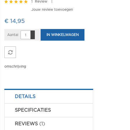
1
Review
100
100
% of
Jouw review toevoegen
€ 14,95
Aantal
IN WINKELWAGEN
omschrijving
DETAILS
SPECIFICATIES
REVIEWS
1