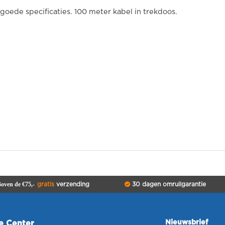
oede specificaties. 100 meter kabel in trekdoos.
oven de €75,-
gratis
verzending
30 dagen omruilgarantie
Nieuwsbrief
ce Center