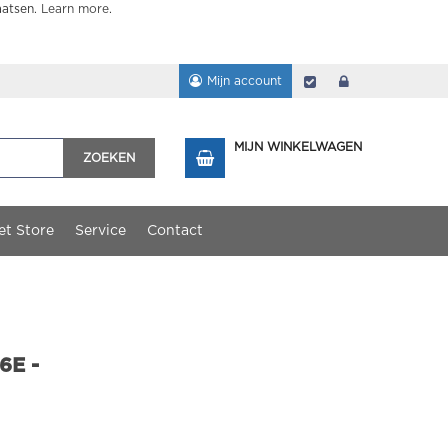
aatsen.
Learn more
.
Mijn account
Afrekenen
login
MIJN WINKELWAGEN
ZOEKEN
et Store
Service
Contact
6E -