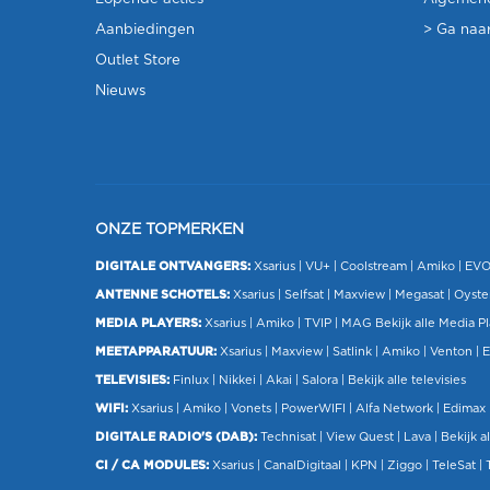
Aanbiedingen
> Ga naar
Outlet Store
Nieuws
ONZE TOPMERKEN
DIGITALE ONTVANGERS:
Xsarius
|
VU+
| Coolstream |
Amiko
|
EV
ANTENNE SCHOTELS:
Xsarius
|
Selfsat
|
Maxview
|
Megasat
| Oyste
MEDIA PLAYERS:
Xsarius
|
Amiko
|
TVIP
|
MAG
Bekijk alle Media P
MEETAPPARATUUR:
Xsarius
|
Maxview
|
Satlink
|
Amiko
|
Venton
|
E
TELEVISIES:
Finlux
| Nikkei |
Akai
|
Salora
|
Bekijk alle televisies
WIFI:
Xsarius
|
Amiko
|
Vonets
|
PowerWIFI
|
Alfa Network
|
Edimax
DIGITALE RADIO'S (DAB):
Technisat
|
View Quest
|
Lava
|
Bekijk al
CI / CA MODULES:
Xsarius
|
CanalDigitaal
|
KPN
|
Ziggo
|
TeleSat
|