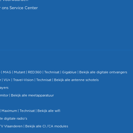
 ons Service Center
O
|
MAG
|
Mutant
| RED360 |
Technisat
|
Gigablue
|
Bekijk alle digitale ontvangers
r |
VU+
|
Travel-Vision
|
Technisat
|
Bekijk alle antenne schotels
layers
mitor
|
Bekijk alle meetapparatuur
| Maximum |
Technisat
|
Bekijk alle wifi
le digitale radio's
TV Vlaanderen
|
Bekijk alle CI /CA modules