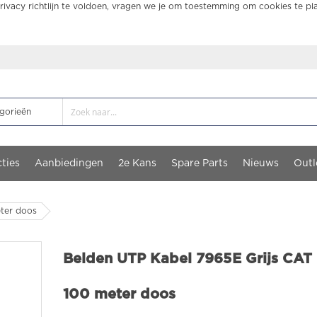
ivacy richtlijn te voldoen, vragen we je om toestemming om cookies te pl
ties
Aanbiedingen
2e Kans
Spare Parts
Nieuws
Outl
eter doos
Belden UTP Kabel 7965E Grijs CAT 
100 meter doos