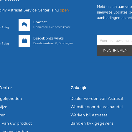
Meld u zich aan voo
dig? Astrasat Service Center is nu
open
.
nieuwste updates b
aanbiedingen en act
Livechat
Momenteel niet beschikbaar
 1 dag
Bezoek onze winkel
Bornholmstraat 8, Groningen
 1 dag
INSCHRIJVEN
Center
Zakelijk
gelijkheden
Dealer worden van Astrasat
ijze
Website voor de vakhandel
ren
Werken bij Astrasat
e van uw product
Bank en kvk gegevens
e voorwaarden