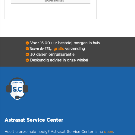
5999883017555
Voor 16.00 uur besteld, morgen in huis
Boven de €75,-
gratis
verzending
30 dagen omruilgarantie
Deskundig advies in onze winkel
Astrasat Service Center
Heeft u onze hulp nodig? Astrasat Service Center is nu
open
.