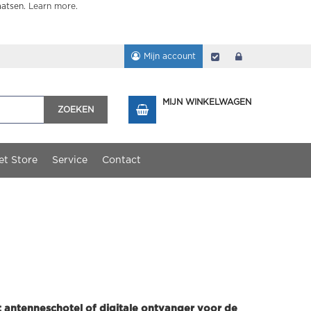
aatsen.
Learn more
.
Mijn account
Afrekenen
login
MIJN WINKELWAGEN
ZOEKEN
et Store
Service
Contact
et antenneschotel of digitale ontvanger voor de