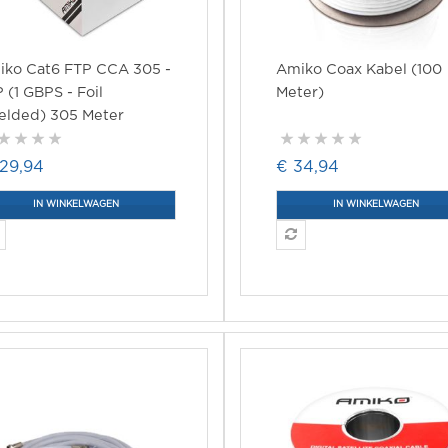
iko Cat6 FTP CCA 305 -
Amiko Coax Kabel (100
 (1 GBPS - Foil
Meter)
elded) 305 Meter
129,94
€ 34,94
IN WINKELWAGEN
IN WINKELWAGEN