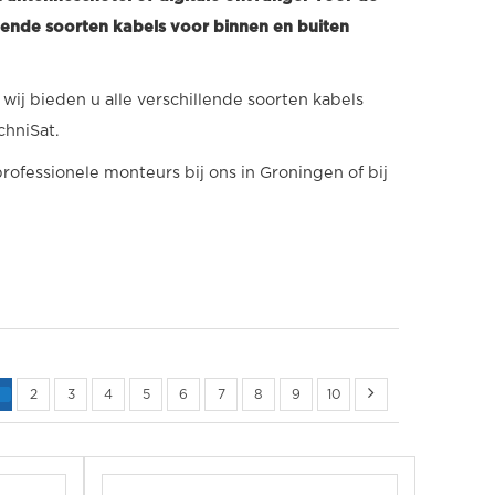
hillende soorten kabels voor binnen en buiten
en wij bieden u alle verschillende soorten kabels
chniSat.
professionele monteurs bij ons in Groningen of bij
2
3
4
5
6
7
8
9
10