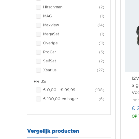
item
Hirschman
2
item
MAG
1
item
Maxview
14
item
MegaSat
1
item
Overige
11
item
ProCar
3
item
SelfSat
2
item
Xsarius
27
12
PRIJS
Sig
item
€ 0,00
-
€ 99,99
108
Vo
item
€ 100,00
en hoger
6
Sta
Wa
€ 
OP
Vergelijk producten