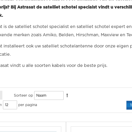
rijs? Bij Astrasat de satelliet schotel specialst vindt u versc
k.
t is de satelliet schotel specialist en satelliet schotel expert 
kende merken zoals Amiko, Belden, Hirschman, Maxview en Te
t installeert ook uw satelliet schotelantenne door onze eigen 
catie.
rasat vindt u alle soorten kabels voor de beste prijs.
Sorteer op
per pagina
n
1