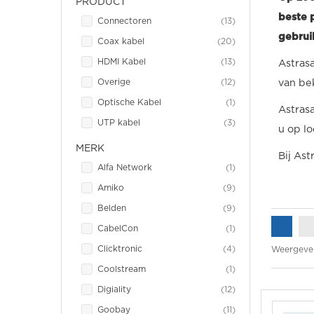
PRODUCT
beste p
item
Connectoren
13
gebrui
item
Coax kabel
20
item
HDMI Kabel
13
Astrasa
item
Overige
12
van be
item
Optische Kabel
1
Astrasa
item
UTP kabel
3
u op lo
MERK
Bij Ast
item
Alfa Network
1
item
Amiko
9
item
Belden
9
item
CabelCon
1
item
Clicktronic
4
Weergeve
item
Coolstream
1
item
Digiality
12
item
Goobay
11