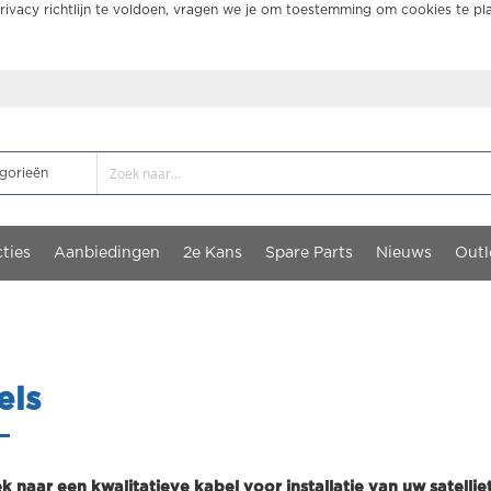
ivacy richtlijn te voldoen, vragen we je om toestemming om cookies te pl
ties
Aanbiedingen
2e Kans
Spare Parts
Nieuws
Outl
els
k naar een kwalitatieve kabel voor installatie van uw satelli