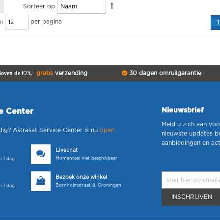
Sorteer op
per pagina
n
1
oven de €75,-
gratis
verzending
30 dagen omruilgarantie
Nieuwsbrief
ce Center
Meld u zich aan voo
dig? Astrasat Service Center is nu
open
.
nieuwste updates b
aanbiedingen en act
Livechat
Momenteel niet beschikbaar
 1 dag
Bezoek onze winkel
Bornholmstraat 8, Groningen
 1 dag
INSCHRIJVEN