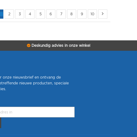
2
3
4
5
6
7
8
9
10
Deskundig advies in onze winkel
r onze nieuwsbrief en ontvang de
etreffende nieuwe producten, speciale
ies.