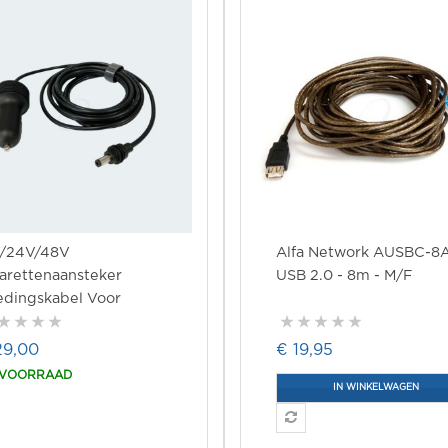
V/24V/48V
Alfa Network AUSBC-8
arettenaansteker
USB 2.0 - 8m - M/F
edingskabel Voor
rlink Mini 3 M 60W
terdicht
29,00
€ 19,95
 VOORRAAD
IN WINKELWAGEN