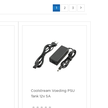
1
2
3
Coolstream Voeding PSU
Tank 12v 5A