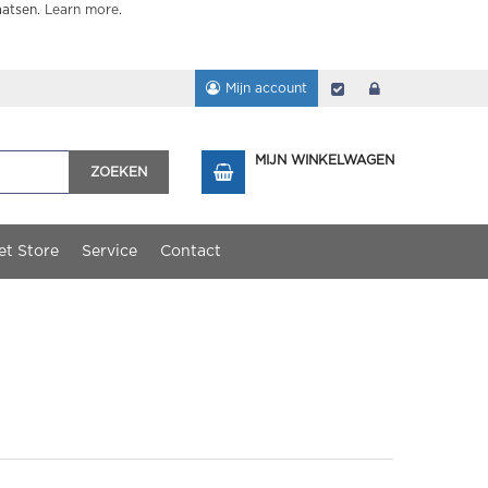
aatsen.
Learn more
.
Mijn account
Afrekenen
login
MIJN WINKELWAGEN
ZOEKEN
et Store
Service
Contact