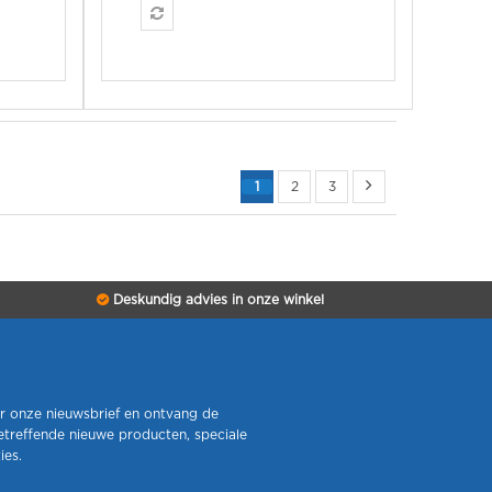
1
2
3
Deskundig advies in onze winkel
r onze nieuwsbrief en ontvang de
etreffende nieuwe producten, speciale
ies.