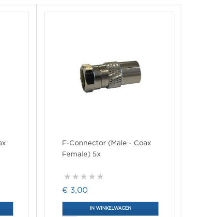
ax
F-Connector (Male - Coax
Female) 5x
€ 3,00
IN WINKELWAGEN