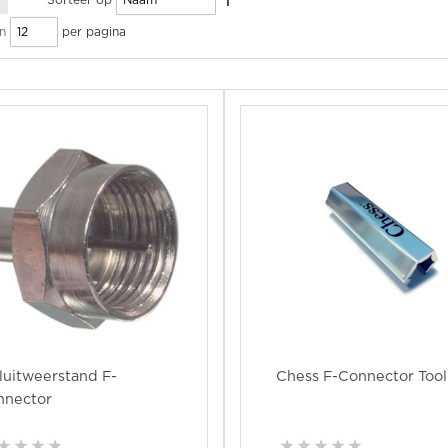
Sorteer op
per pagina
n
luitweerstand F-
Chess F-Connector Tool
nnector