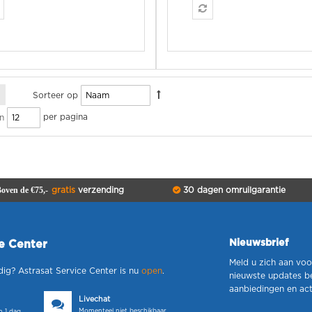
Sorteer op
per pagina
n
oven de €75,-
gratis
verzending
30 dagen omruilgarantie
Nieuwsbrief
ce Center
Meld u zich aan voo
dig? Astrasat Service Center is nu
open
.
nieuwste updates b
aanbiedingen en act
Livechat
Momenteel niet beschikbaar
 1 dag