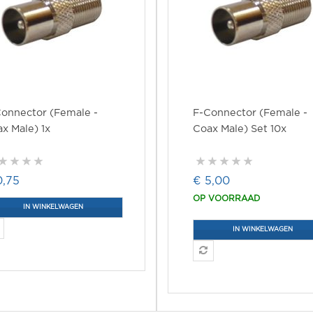
onnector (Female -
F-Connector (Female -
x Male) 1x
Coax Male) Set 10x
0,75
€ 5,00
OP VOORRAAD
IN WINKELWAGEN
IN WINKELWAGEN